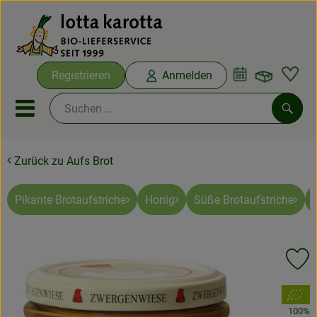
Warenko
Registrieren
Anmelden
Link
Mobiles Menu öffnen oder sc
Such
Zurück zu Aufs Brot
Ökokisten
Bio-Kochboxen
Pikante Brotaufstriche
Honig
Süße Brotaufstriche
Aus der Region
Pr
Ökokisten
, Verband:
Saisonthemen
100%