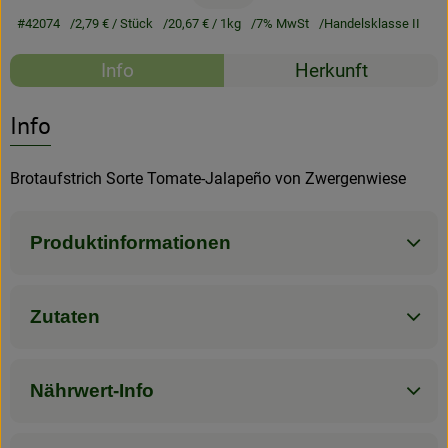
#42074
2,79 €
/ Stück
20,67 €
/ 1kg
7% MwSt
Handelsklasse II
Rezeptarchiv
Rezepte
Info
Herkunft
Es wurden kein
Entdecke passende Rezepte
Info
Brotaufstrich Sorte Tomate-Jalapeño von Zwergenwiese
Produktinformationen
Zutaten
Nährwert-Info