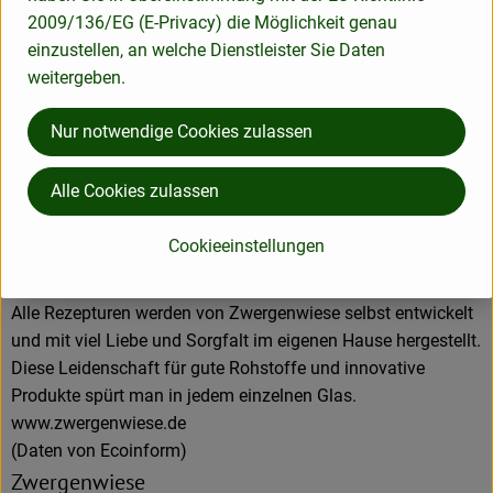
Aus eigener Entwicklung und in eigener Produktion
2009/136/EG (E-Privacy) die Möglichkeit genau
entstehen pikante und fruchtige Brotaufstriche, Senfe,
einzustellen, an welche Dienstleister Sie Daten
Tomatensaucen und Fertiggerichte für den Biohandel.
weitergeben.
Alles unter dem Zeichen der roten Zwergenmütze.
Seit Gründung spielt die Stärkung des Bio-Landbaus und die
Nur notwendige Cookies zulassen
Erhaltung der Sortenvielfalt für Zwergenwiese eine große
Rolle beim Einkauf der kontrolliert biologischen Rohstoffe.
Alle Cookies zulassen
Kurze Wege, zuverlässige Vertragspartner, die Förderung des
regionalen Bio-Landbaus und ein enger Kontakt zu den
Cookieeinstellungen
Lieferanten spielen bei der Auswahl der Bio-Bauern eine
entscheidende Rolle.
Alle Rezepturen werden von Zwergenwiese selbst entwickelt
und mit viel Liebe und Sorgfalt im eigenen Hause hergestellt.
Diese Leidenschaft für gute Rohstoffe und innovative
Produkte spürt man in jedem einzelnen Glas.
www.zwergenwiese.de
(Daten von Ecoinform)
Zwergenwiese