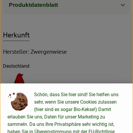
Produktdatenblatt
Herkunft
Hersteller: Zwergenwiese
Deutschland
Schön, dass Sie hier sind! Sie helfen uns
ZWERGENWIESE Naturkost GmbH
sehr, wenn Sie unsere Cookies zulassen
(hier sind es sogar Bio-Kekse!) Damit
D 24887 Silberstedt
erlauben Sie uns, Daten für unser Marketing zu
Die Zwergenwiese Naturkost GmbH steht seit über 40 Jahren
sammeln. Da uns Ihre Privatsphäre sehr wichtig ist,
für liebevoll und sorgfältig hergestellte Bio-Lebensmittel.
haben Sie in Übereinstimmung mit der EU-Richtlinie