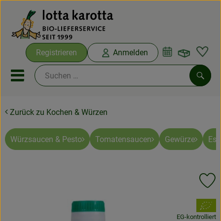
Warenko
Registrieren
Anmelden
Link
Mobiles Menu öffnen oder sc
Such
Zurück zu Kochen & Würzen
Ökokisten
Bio-Kochboxen
Würzsaucen & Pesto
Tomatensaucen
Gewürze
Ess
Aus der Region
Pr
Ökokisten
, Verband:
Saisonthemen
EG-kontrolliert