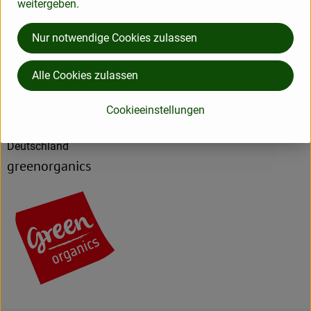
Produktdatenblatt
weitergeben.
Nur notwendige Cookies zulassen
Herkunft
Alle Cookies zulassen
Hersteller: Greenorganics
Cookieeinstellungen
Deutschland
greenorganics