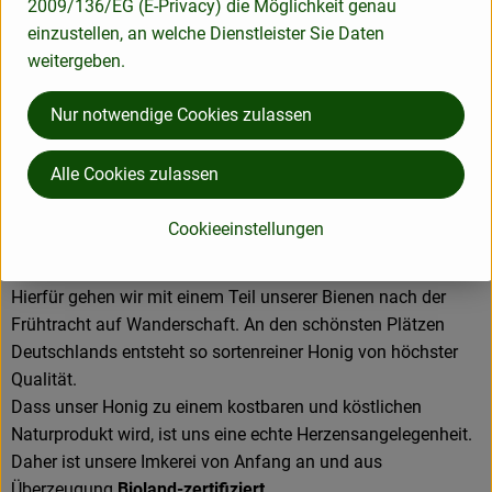
2009/136/EG (E-Privacy) die Möglichkeit genau
einzustellen, an welche Dienstleister Sie Daten
weitergeben.
Imkerei Gunterbunt
Gunter Beyer
Nur notwendige Cookies zulassen
D 37318 Lindewerra
Wanderimkerei im Werratal
Alle Cookies zulassen
Seit 2013 erzeugen wir in unserem Familienbetrieb in
Lindewerra nicht nur regionalen Honig aus dem Drei-Länder-
Cookieeinstellungen
Eck Hessen-Niedersachsen-Thüringen, sondern auch
sortenreine Honigspezialitäten aus fast ganz Deutschland.
Hierfür gehen wir mit einem Teil unserer Bienen nach der
Frühtracht auf Wanderschaft. An den schönsten Plätzen
Deutschlands entsteht so sortenreiner Honig von höchster
Qualität.
Dass unser Honig zu einem kostbaren und köstlichen
Naturprodukt wird, ist uns eine echte Herzensangelegenheit.
Daher ist unsere Imkerei von Anfang an und aus
Überzeugung
Bioland-zertifiziert
.