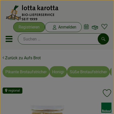
Warenko
Registrieren
Anmelden
Link
Mobiles Menu öffnen oder sc
Such
Zurück zu Aufs Brot
Ökokisten
Bio-Kochboxen
Pikante Brotaufstriche
Honig
Süße Brotaufstriche
Aus der Region
regional
Pr
Ökokisten
, Verband:
Saisonthemen