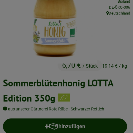
Bioland
Neues & Angebote
, Kontrollstelle
DE-ÖKO-006
Deutschland
, Herkunft:
Obst & Gemüse
Frisches
Speisekammer
Getränke
6,70 €
/ Stück
19,14 €
/ kg
BioDrogerie
Sommerblütenhonig LOTTA
So gehts
Edition 350g
Über uns
aus unserer Gärtnerei Rote Rübe - Schwarzer Rettich
Blog
hinzufügen
Produkt zum Warenkorb hinzufü
Bio-Kochboxen