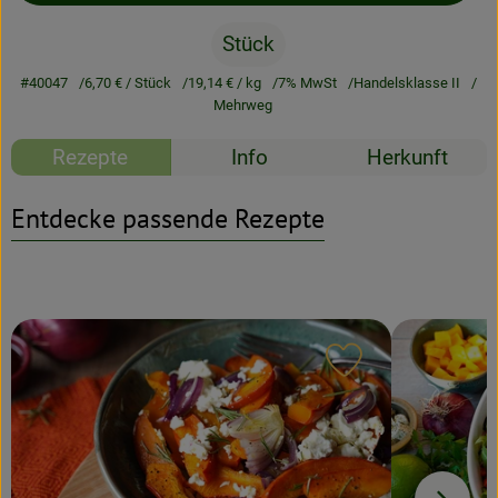
Stück
Rezeptarchiv
#40047
6,70 €
/ Stück
19,14 €
/ kg
7% MwSt
Handelsklasse II
Mehrweg
Rezepte
Info
Herkunft
Entdecke passende Rezepte
Rezept zu Favour