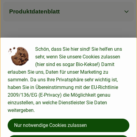
Produktdatenblatt
Herkunft
Schön, dass Sie hier sind! Sie helfen uns
sehr, wenn Sie unsere Cookies zulassen
Hersteller: Natumi
(hier sind es sogar Bio-Kekse!) Damit
erlauben Sie uns, Daten für unser Marketing zu
Deutschland
sammeln. Da uns Ihre Privatsphäre sehr wichtig ist,
haben Sie in Übereinstimmung mit der EU-Richtlinie
2009/136/EG (E-Privacy) die Möglichkeit genau
einzustellen, an welche Dienstleister Sie Daten
Natumi GmbH
weitergeben.
D 53840 Troisdorf
Nur notwendige Cookies zulassen
Natumi: Macher von