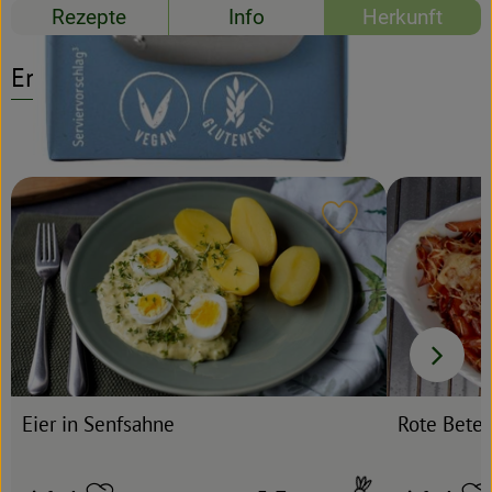
Rezepte
Info
Herkunft
Rezeptarchiv
Entdecke passende Rezepte
Rezept zu Favour
Eier in Senfsahne
Rote Bete