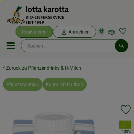
Warenko
Registrieren
Anmelden
Link
Mobiles Menu öffnen oder sc
Such
Zurück zu Pflanzendrinks & H-Milch
Ökokisten
Bio-Kochboxen
Pflanzendrinks
Kuhmilch haltbar
Aus der Region
Pr
Ökokisten
, Verband:
Saisonthemen
100%