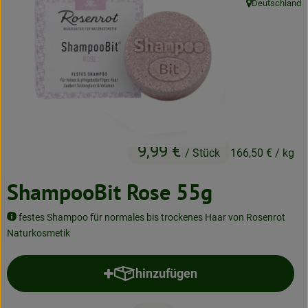
Deutschland
, Herkunft:
Neues & Angebote
Obst & Gemüse
Frisches
Speisekammer
Getränke
9,99 €
/ Stück
166,50 €
/ kg
BioDrogerie
ShampooBit Rose 55g
So gehts
festes Shampoo für normales bis trockenes Haar von Rosenrot
Naturkosmetik
Über uns
hinzufügen
Blog
Produkt zum Warenkorb hinzufü
Bio-Kochboxen