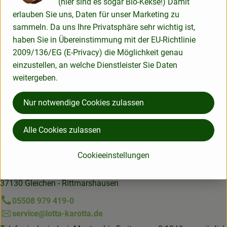
(hier sind es sogar Bio-Kekse!) Damit
Herkunft
erlauben Sie uns, Daten für unser Marketing zu
sammeln. Da uns Ihre Privatsphäre sehr wichtig ist,
Hersteller: RRT
haben Sie in Übereinstimmung mit der EU-Richtlinie
2009/136/EG (E-Privacy) die Möglichkeit genau
Deutschland
einzustellen, an welche Dienstleister Sie Daten
Rosenrot Naturkosmetik
weitergeben.
Nur notwendige Cookies zulassen
Alle Cookies zulassen
Lotta Karotta Bio-Lieferservice OHG
Cookieeinstellungen
Gartestraße 50a
37130 Gleichen - Rittmarshausen
05508 979 419-0
service@lotta-karotta.de