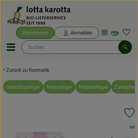
Warenko
Registrieren
Anmelden
Link
Mobiles Menu öffnen oder sc
Such
Zurück zu Kosmetik
Ökokisten
Bio-Kochboxen
Gesichtspflege
Haarpflege
Körperpflege
Zahnpfleg
Aus der Region
Pr
Ökokisten
, Verband:
NK
Saisonthemen
, 
.