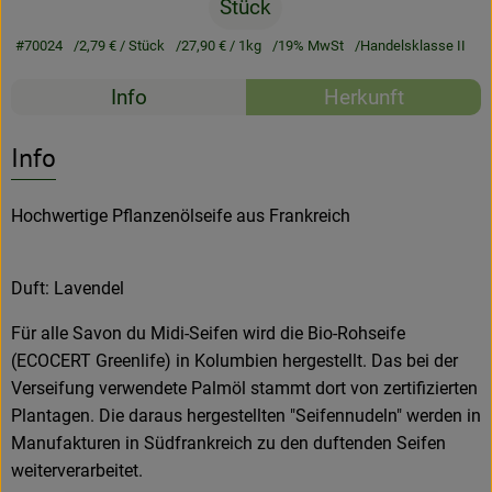
Stück
Rezeptarchiv
#70024
2,79 €
/ Stück
27,90 €
/ 1kg
19% MwSt
Handelsklasse II
Rezepte
Info
Herkunft
Es wurden kein
Entdecke passende Rezepte
Info
Hochwertige Pflanzenölseife aus Frankreich
Duft: Lavendel
Für alle Savon du Midi-Seifen wird die Bio-Rohseife
(ECOCERT Greenlife) in Kolumbien hergestellt. Das bei der
Verseifung verwendete Palmöl stammt dort von zertifizierten
Plantagen. Die daraus hergestellten "Seifennudeln" werden in
Manufakturen in Südfrankreich zu den duftenden Seifen
weiterverarbeitet.