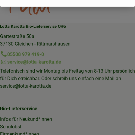
Lotta Karotta Bio-Lieferservice OHG
Gartestraße 50a
37130 Gleichen - Rittmarshausen
05508 979 419-0
service@lotta-karotta.de
Telefonisch sind wir Montag bis Freitag von 8-13 Uhr persönlich
für Dich erreichbar. Oder schreib uns einfach eine Mail an
service@lotta-karotta.de
Bio-Lieferservice
Infos für Neukund*innen
Schulobst
Firmenkund*innen