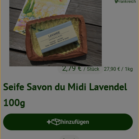
Frankreich
, Herkunft:
Neues & Angebote
Obst & Gemüse
Frisches
Speisekammer
Getränke
2,79 €
/ Stück
27,90 €
/ 1kg
BioDrogerie
Seife Savon du Midi Lavendel
So gehts
100g
Über uns
hinzufügen
Blog
Produkt zum Warenkorb hinzufü
Bio-Kochboxen