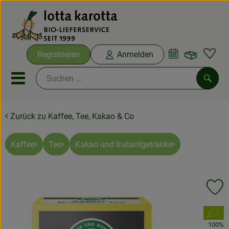
Warenko
Registrieren
Anmelden
Link
Mobiles Menu öffnen oder sc
Such
Zurück zu Kaffee, Tee, Kakao & Co
Ökokisten
Bio-Kochboxen
Kaffee
Tee
Kakao und Instantgetränke
Aus der Region
Pr
Ökokisten
, Verband:
Saisonthemen
100%