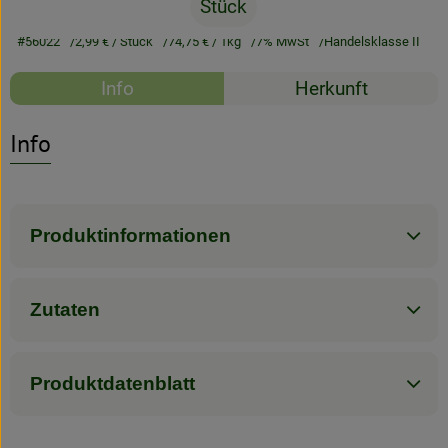
Stück
Rezeptarchiv
#56022
2,99 €
/ Stück
74,75 €
/ 1kg
7% MwSt
Handelsklasse II
Rezepte
Info
Herkunft
Es wurden kein
Entdecke passende Rezepte
Info
Produktinformationen
Zutaten
Produktdatenblatt