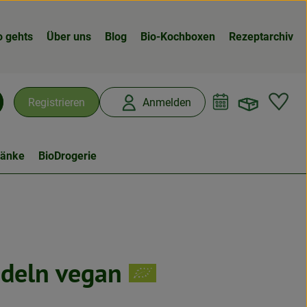
o gehts
Über uns
Blog
Bio-Kochboxen
Rezeptarchiv
Warenk
L
Registrieren
Anmelden
chen
ränke
BioDrogerie
deln vegan
n