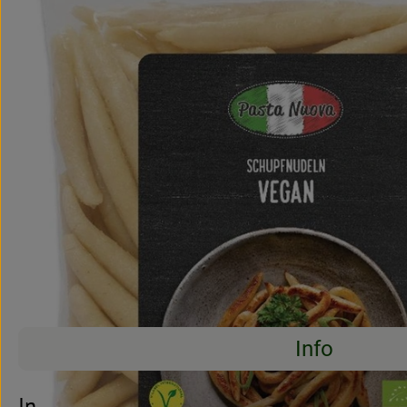
Info
Es wurden kei
Entdecke passende Rezepte
Info