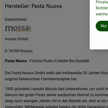
Privats
Hersteller: Pasta Nuova
Richtli
welche 
Deutschland
Nur
mossa GmbH
D 76709 Kronau
Pasta Nuova
- Frische Pasta in bester Bio-Qualität
Die Pasta Nuova GmbH stellt seit mittlerweile 30 Jahren fri
original italienischen Familienrezepten her.
1990 gründete Leandro Mossa das Unternehmen, um auch in
Genuss der guten Pasta seiner sardischen Heimat zu komme
stieg nach wenigen Jahren mit in den Betrieb ein, dem er als
voransteht. Mittlerweile arbeitet bereits die dritte Generation