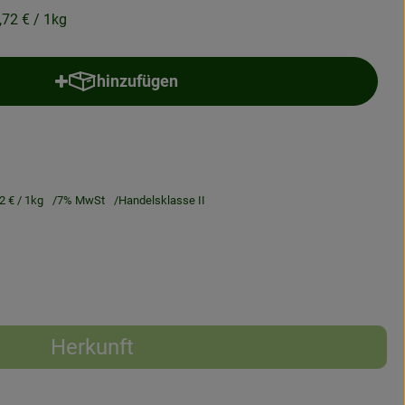
,72 €
/ 1kg
hinzufügen
Produkt zum Warenkorb hinzufügen
2 €
/ 1kg
7% MwSt
Handelsklasse II
Herkunft