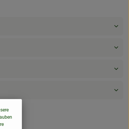
nsere
lauben
re