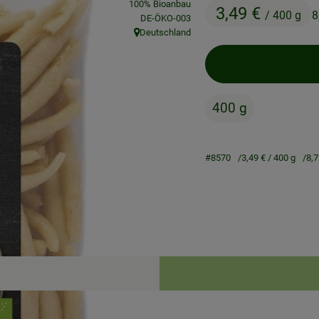
100% Bioanbau
3,49 €
/ 400 g
8
, Kontrollstelle:
DE-ÖKO-003
Deutschland
, Herkunft:
400 g
#8570
3,49 €
/ 400 g
8,7
Rezepte
ne passenden Rezepte gefunden.