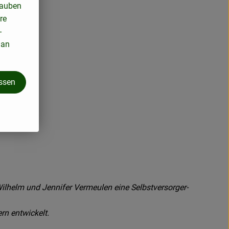
lauben
re
-
 an
assen
Wilhelm und Jennifer Vermeulen eine Selbstversorger-
rn entwickelt.