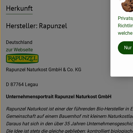
Herkunft
Privats
Hersteller: Rapunzel
Richtli
welche 
Deutschland
Nur
zur Webseite
Rapunzel Naturkost GmbH & Co. KG
D 87764 Legau
Unternehmensportrait Rapunzel Naturkost GmbH
Rapunzel Naturkost ist einer der führenden Bio-Hersteller i
Gemeinschaft auf einem Bauernhof mit kleinem Naturkostla
Daraus hat sich in den über 35 Jahren Unternehmensgeschicht
Die Idee ist stets die gleiche geblieben: kontrolliert biologi