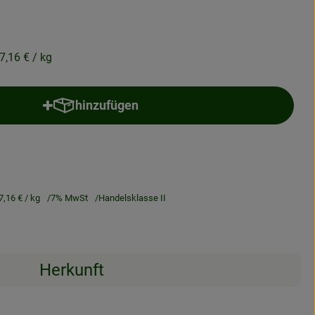
7,16 €
/ kg
hinzufügen
Produkt zum Warenkorb hinzufügen
7,16 €
/ kg
7% MwSt
Handelsklasse II
Herkunft