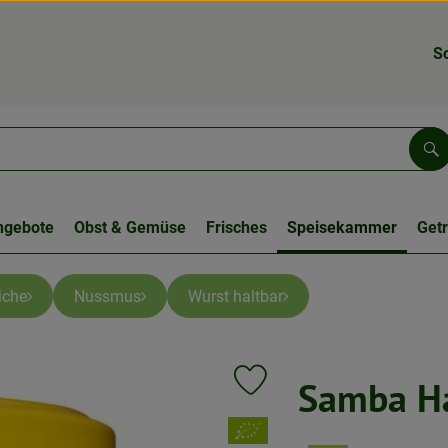
S
Su
ngebote
Obst & Gemüse
Frisches
Speisekammer
Get
iche
Nussmus
Wurst haltbar
Samba H
Produkt zu Favouriten hinzufüge
, Verband: