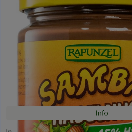
Info
Es wurden kei
Entdecke passende Rezepte
Info