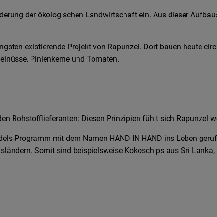
rderung der ökologischen Landwirtschaft ein. Aus dieser Aufbaua
ängsten existierende Projekt von Rapunzel. Dort bauen heute ci
aselnüsse, Pinienkerne und Tomaten.
den Rohstofflieferanten: Diesen Prinzipien fühlt sich Rapunzel wel
dels-Programm mit dem Namen HAND IN HAND ins Leben gerufen. 
ländern. Somit sind beispielsweise Kokoschips aus Sri Lanka, K