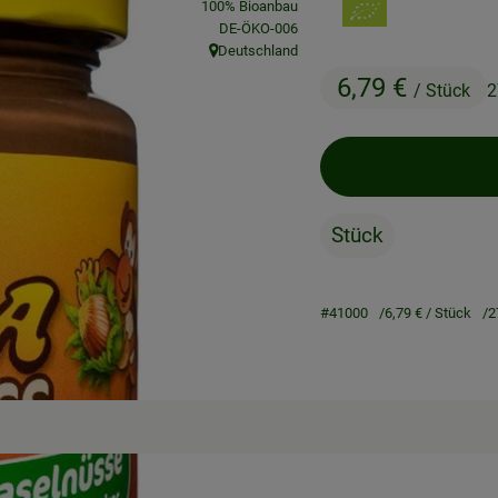
100% Bioanbau
, Kontrollstelle:
DE-ÖKO-006
Deutschland
, Herkunft:
6,79 €
/ Stück
2
Stück
#41000
6,79 €
/ Stück
2
Rezepte
ne passenden Rezepte gefunden.