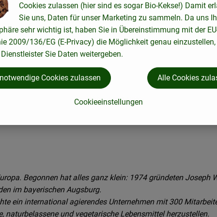
Cookies zulassen (hier sind es sogar Bio-Kekse!) Damit er
Sie uns, Daten für unser Marketing zu sammeln. Da uns Ih
phäre sehr wichtig ist, haben Sie in Übereinstimmung mit der EU
nie 2009/136/EG (E-Privacy) die Möglichkeit genau einzustellen,
Dienstleister Sie Daten weitergeben.
 notwendige Cookies zulassen
Alle Cookies zul
Cookieeinstellungen
n Europa. Begonnen hat alles ganz klein: 1974 gründeten Joseph 
den im bayerischen Augsburg.
e ein international agierendes Unternehmen mit 300 Mitarbeite
sche, naturbelassene und vegetarische Lebensmittel herzustellen.