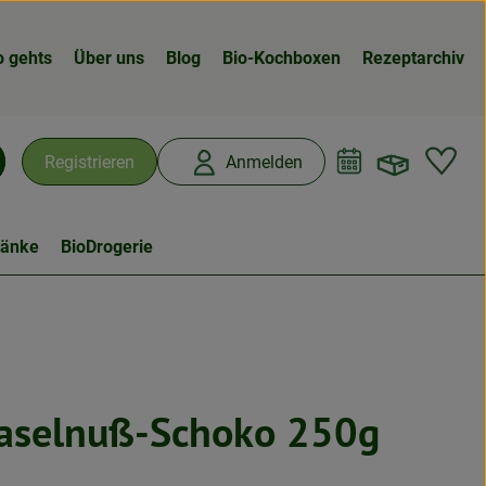
o gehts
Über uns
Blog
Bio-Kochboxen
Rezeptarchiv
Warenk
L
Registrieren
Anmelden
chen
ränke
BioDrogerie
aselnuß-Schoko 250g
n