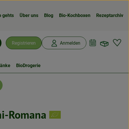
o gehts
Über uns
Blog
Bio-Kochboxen
Rezeptarchiv
Warenk
L
Registrieren
Anmelden
chen
ränke
BioDrogerie
ini-Romana
n