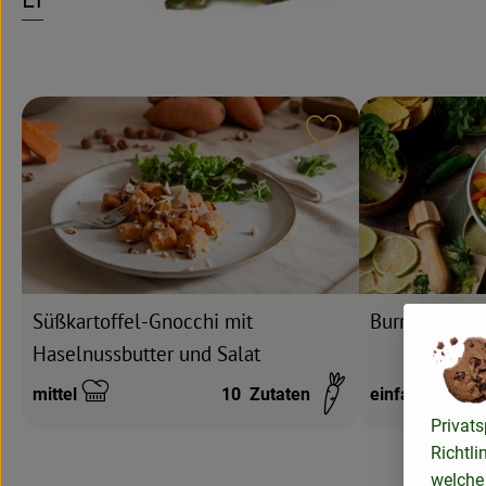
Rezept zu Favouri
Süßkartoffel-Gnocchi mit
Burrito Bowl
Haselnussbutter und Salat
mittel
10
Zutaten
einfach
Schwierigkeit:
Schwierigkeit:
Privats
Richtli
welche 