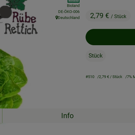
Bioland
, Kontrollstelle:
DE-ÖKO-006
2,79 €
/ Stück
Deutschland
, Herkunft:
Stück
#510
2,79 €
/ Stück
7% 
Info