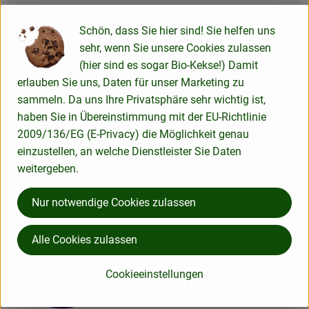
Produktdatenblatt
Schön, dass Sie hier sind! Sie helfen uns
sehr, wenn Sie unsere Cookies zulassen
(hier sind es sogar Bio-Kekse!) Damit
Herkunft
erlauben Sie uns, Daten für unser Marketing zu
sammeln. Da uns Ihre Privatsphäre sehr wichtig ist,
haben Sie in Übereinstimmung mit der EU-Richtlinie
Hersteller: ADM
2009/136/EG (E-Privacy) die Möglichkeit genau
einzustellen, an welche Dienstleister Sie Daten
Türkei
weitergeben.
Antersdorfer - Die Bio-Mühle
Nur notwendige Cookies zulassen
Alle Cookies zulassen
Cookieeinstellungen