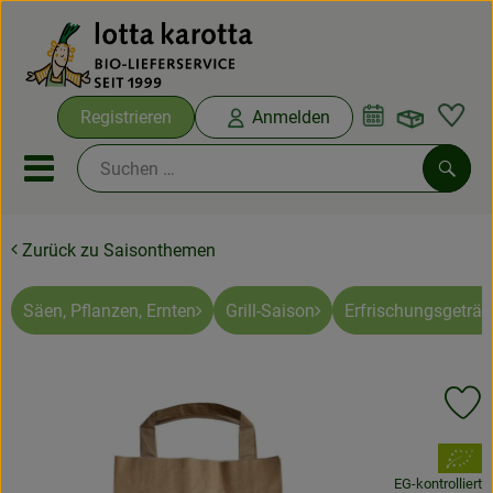
Warenko
Registrieren
Anmelden
Link
Mobiles Menu öffnen oder sc
Such
Zurück zu Saisonthemen
Ökokisten
Bio-Kochboxen
Säen, Pflanzen, Ernten
Grill-Saison
Erfrischungsgeträn
Aus der Region
Pr
Ökokisten
, Verband:
Saisonthemen
EG-kontrolliert