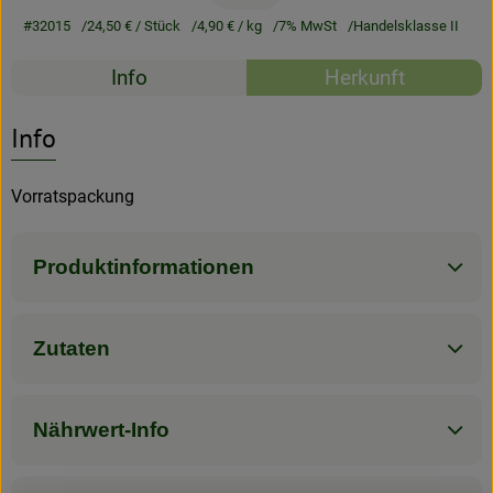
#32015
24,50 €
/ Stück
4,90 €
/ kg
7% MwSt
Handelsklasse II
Rezeptarchiv
Rezepte
Info
Herkunft
Es wurden kein
Entdecke passende Rezepte
Info
Vorratspackung
Produktinformationen
Zutaten
Nährwert-Info