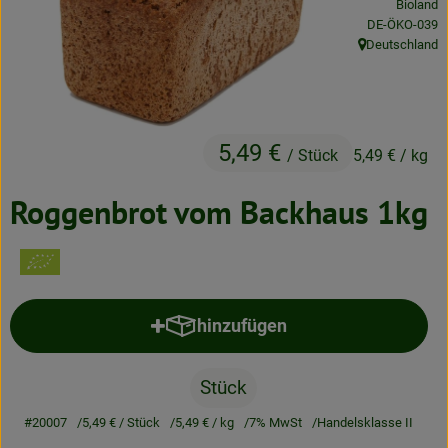
Bioland
Neues & Angebote
, Kontrollstelle
DE-ÖKO-039
Deutschland
, Herkunft:
Obst & Gemüse
Frisches
5,49 €
Speisekammer
/ Stück
5,49 €
/ kg
Getränke
Roggenbrot vom Backhaus 1kg
BioDrogerie
So gehts
hinzufügen
Produkt zum Warenkorb hinzufü
Über uns
Stück
Blog
#20007
5,49 €
/ Stück
5,49 €
/ kg
7% MwSt
Handelsklasse II
Bio-Kochboxen