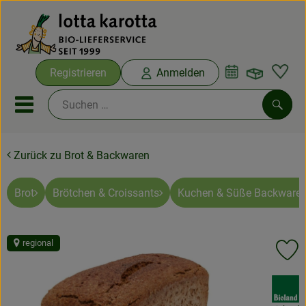
Warenko
Registrieren
Anmelden
Link
Mobiles Menu öffnen oder sc
Such
Zurück zu Brot & Backwaren
Ökokisten
Bio-Kochboxen
Brot
Brötchen & Croissants
Kuchen & Süße Backware
Aus der Region
regional
Pr
Ökokisten
, Verband:
Saisonthemen