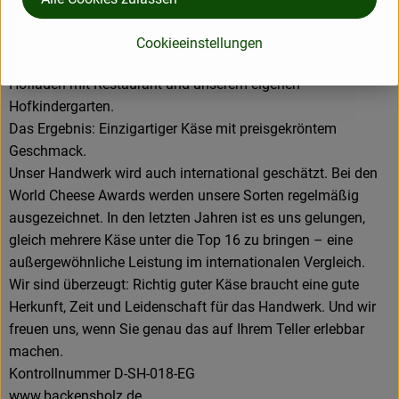
unseren Hof als Kreislauf: von der Landwirtschaft über
unsere Biogasanlage, die uns seit fast 20 Jahren
Cookieeinstellungen
unabhängig von Heizöl macht, bis hin zur Käserei, dem
Hofladen mit Restaurant und unserem eigenen
Hofkindergarten.
Das Ergebnis: Einzigartiger Käse mit preisgekröntem
Geschmack.
Unser Handwerk wird auch international geschätzt. Bei den
World Cheese Awards werden unsere Sorten regelmäßig
ausgezeichnet. In den letzten Jahren ist es uns gelungen,
gleich mehrere Käse unter die Top 16 zu bringen – eine
außergewöhnliche Leistung im internationalen Vergleich.
Wir sind überzeugt: Richtig guter Käse braucht eine gute
Herkunft, Zeit und Leidenschaft für das Handwerk. Und wir
freuen uns, wenn Sie genau das auf Ihrem Teller erlebbar
machen.
Kontrollnummer D-SH-018-EG
www.backensholz.de