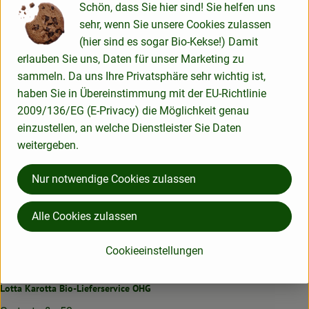
Schön, dass Sie hier sind! Sie helfen uns
Herkunft
sehr, wenn Sie unsere Cookies zulassen
(hier sind es sogar Bio-Kekse!) Damit
Hersteller: LOT
erlauben Sie uns, Daten für unser Marketing zu
sammeln. Da uns Ihre Privatsphäre sehr wichtig ist,
haben Sie in Übereinstimmung mit der EU-Richtlinie
Deutschland
2009/136/EG (E-Privacy) die Möglichkeit genau
Lord of Tofu
einzustellen, an welche Dienstleister Sie Daten
weitergeben.
Nur notwendige Cookies zulassen
Alle Cookies zulassen
Cookieeinstellungen
Lotta Karotta Bio-Lieferservice OHG