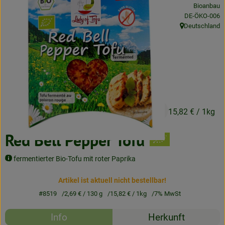
Bioanbau
Neues & Angebote
, Kontrollstelle
DE-ÖKO-006
Deutschland
Obst & Gemüse
, Herkunft:
Frisches
Speisekammer
Getränke
2,69 €
/ 130 g
15,82 €
/ 1kg
BioDrogerie
Red Bell Pepper Tofu
So gehts
fermentierter Bio-Tofu mit roter Paprika
Über uns
Artikel ist aktuell nicht bestellbar!
#8519
2,69 €
/ 130 g
15,82 €
/ 1kg
7% MwSt
Blog
Rezepte
Info
Herkunft
Bio-Kochboxen