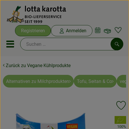
Warenko
Registrieren
Anmelden
Link
Mobiles Menu öffnen oder sc
Such
Zurück zu Vegane Kühlprodukte
Ökokisten
Bio-Kochboxen
Alternativen zu Milchprodukten
Tofu, Seitan & Co
vega
Aus der Region
Pr
Ökokisten
, Verband:
Saisonthemen
100%