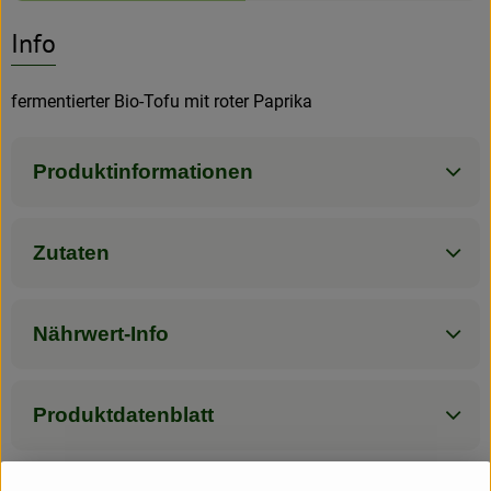
Es wurden kein
Entdecke passende Rezepte
Info
Rezeptarchiv
fermentierter Bio-Tofu mit roter Paprika
Produktinformationen
Zutaten
Nährwert-Info
Produktdatenblatt