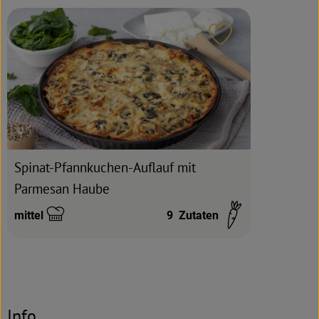
Rezeptarchiv
Rezept zu Favour
Spinat-Pfannkuchen-Auflauf mit
Parmesan Haube
mittel
9
Zutaten
Schwierigkeit:
Info