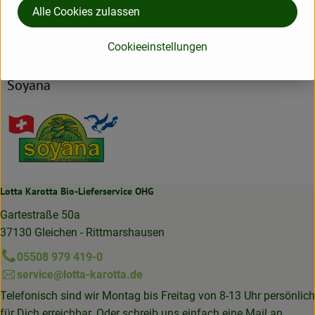
Alle Cookies zulassen
Hersteller: Soyana
Cookieeinstellungen
Schweiz
Soyana
Lotta Karotta Bio-Lieferservice OHG
Gartestraße 50a
37130 Gleichen - Rittmarshausen
05508 979 419-0
service@lotta-karotta.de
Telefonisch sind wir Montag bis Freitag von 8-13 Uhr persönlich
für Dich erreichbar. Oder schreib uns einfach eine Mail an