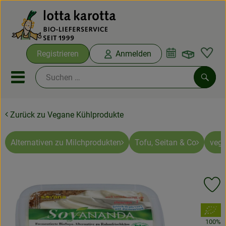
Warenko
Registrieren
Anmelden
Link
Mobiles Menu öffnen oder sc
Such
Zurück zu Vegane Kühlprodukte
Ökokisten
Bio-Kochboxen
Alternativen zu Milchprodukten
Tofu, Seitan & Co
vega
Aus der Region
Pr
Ökokisten
, Verband:
Saisonthemen
100%