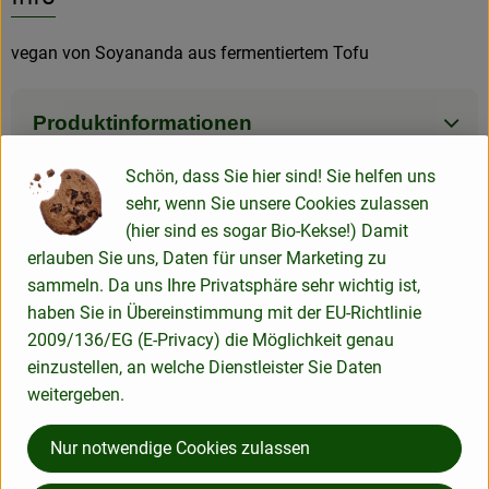
vegan von Soyananda aus fermentiertem Tofu
Produktinformationen
Schön, dass Sie hier sind! Sie helfen uns
Zutaten
sehr, wenn Sie unsere Cookies zulassen
(hier sind es sogar Bio-Kekse!) Damit
erlauben Sie uns, Daten für unser Marketing zu
Nährwert-Info
sammeln. Da uns Ihre Privatsphäre sehr wichtig ist,
haben Sie in Übereinstimmung mit der EU-Richtlinie
2009/136/EG (E-Privacy) die Möglichkeit genau
Produktdatenblatt
einzustellen, an welche Dienstleister Sie Daten
weitergeben.
Nur notwendige Cookies zulassen
Herkunft