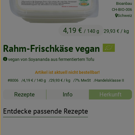
Bioanbau
Neues & Angebote
, Kontrollstell
CH-BIO-006
Schweiz
Obst & Gemüse
, Herkunft:
4,19 €
/ 140 g
29,93 €
/ kg
Frisches
Rahm-Frischkäse vegan
Speisekammer
Getränke
vegan von Soyananda aus fermentiertem Tofu
BioDrogerie
Artikel ist aktuell nicht bestellbar!
#8006
4,19 €
/ 140 g
29,93 €
/ kg
7% MwSt
Handelsklasse II
Rezepte
Info
Herkunft
So gehts
Über uns
Entdecke passende Rezepte
Blog
Bio-Kochboxen