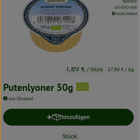
Biokreis
Neues & Angebote
, Kontrollstelle
DE-ÖKO-006
Deutschland
, Herkunft:
Obst & Gemüse
Frisches
Speisekammer
Getränke
1,89 €
/ Stück
37,80 €
/ kg
BioDrogerie
Putenlyoner 50g
So gehts
von Ökoland
Über uns
hinzufügen
Produkt zum Warenkorb hinzufü
Blog
Stück
Bio-Kochboxen