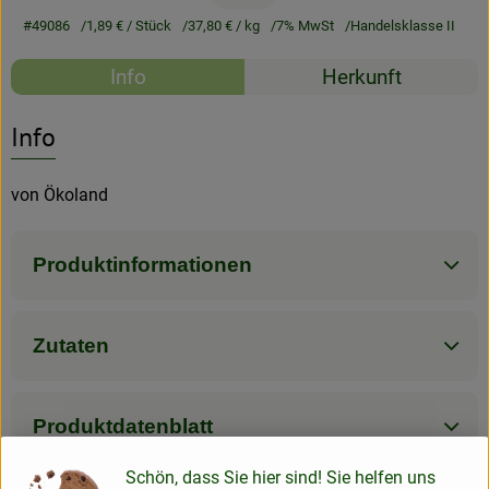
#49086
1,89 €
/ Stück
37,80 €
/ kg
7% MwSt
Handelsklasse II
Rezeptarchiv
Rezepte
Info
Herkunft
Es wurden kein
Entdecke passende Rezepte
Info
von Ökoland
Produktinformationen
Zutaten
Produktdatenblatt
Schön, dass Sie hier sind! Sie helfen uns