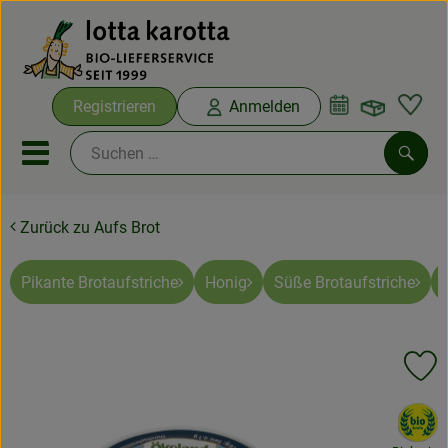
Warenko
Registrieren
Anmelden
Link
Mobiles Menu öffnen oder sc
Such
Zurück zu Aufs Brot
Ökokisten
Bio-Kochboxen
Pikante Brotaufstriche
Honig
Süße Brotaufstriche
Aus der Region
Pr
Ökokisten
, Verband:
Saisonthemen