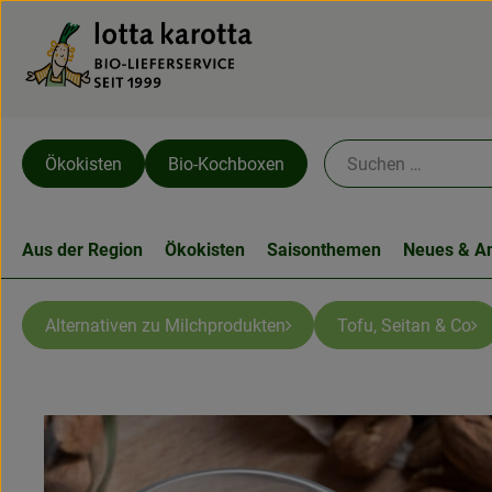
Ökokisten
Bio-Kochboxen
Aus der Region
Ökokisten
Saisonthemen
Neues & A
Alternativen zu Milchprodukten
Tofu, Seitan & Co