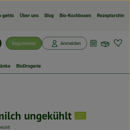
o gehts
Über uns
Blog
Bio-Kochboxen
Rezeptarchiv
Warenk
L
Registrieren
Anmelden
chen
ränke
BioDrogerie
ilch ungekühlt
ekühlt