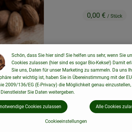
0,00 €
/ Stück
#91028
0,00 €
/ Stück
0%
Schön, dass Sie hier sind! Sie helfen uns sehr, wenn Sie u
Cookies zulassen (hier sind es sogar Bio-Kekse!) Damit er
Sie uns, Daten für unser Marketing zu sammeln. Da uns Ih
phäre sehr wichtig ist, haben Sie in Übereinstimmung mit der EU
nie 2009/136/EG (E-Privacy) die Möglichkeit genau einzustellen,
Dienstleister Sie Daten weitergeben.
 notwendige Cookies zulassen
Alle Cookies zul
Rezepte
Cookieeinstellungen
ne passenden Rezepte gefunden.