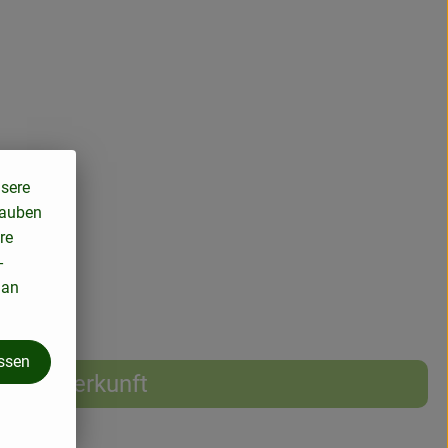
 MwSt
nsere
lauben
re
-
 an
assen
Herkunft