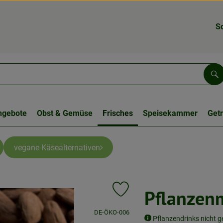
S
Su
ngebote
Obst & Gemüse
Frisches
Speisekammer
Get
vegane Käsealternativen
Pflanzenm
Produkt zu Favouriten hinzufügen
, Kontrollstelle:
DE-ÖKO-006
Pflanzendrinks nicht g