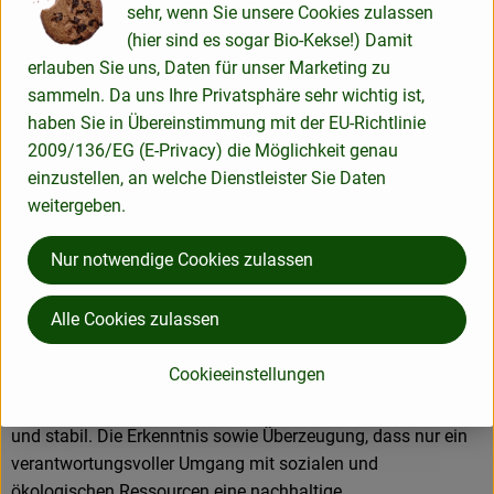
sehr, wenn Sie unsere Cookies zulassen
wird hier ökologischer Landbau betrieben, seit 2018 ist die
(hier sind es sogar Bio-Kekse!) Damit
Landwirtschaft Naturland Fair zertifiziert. Auf ca. 600 Hektar
erlauben Sie uns, Daten für unser Marketing zu
Nutzfläche werden Gemüse, Obst, Wein und Getreide
sammeln. Da uns Ihre Privatsphäre sehr wichtig ist,
angebaut.
haben Sie in Übereinstimmung mit der EU-Richtlinie
In der Hof-Manufaktur werden Gemüse gewaschen, von
2009/136/EG (E-Privacy) die Möglichkeit genau
Hand verlesen und nach traditionellen toskanischen
einzustellen, an welche Dienstleister Sie Daten
Rezepturen verarbeitet - mit Leidenschaft für Natur und
weitergeben.
Genuss.
Nur notwendige Cookies zulassen
Vielfalt bewahren und Bodenfruchtbarkeit erhalten. So lautet
das Credo von LaSelva.
Alle Cookies zulassen
Von Anfang an setzt der Gründer von LaSelva, Karl Egger,
auf eine alternative Landwirtschaft mit großer Sortenvielfalt
Cookieeinstellungen
und den Erhalt der Bodenfruchtbarkeit. Die Artenvielfalt
macht die naturgemäße Bewirtschaftung langfristig effektiv
und stabil. Die Erkenntnis sowie Überzeugung, dass nur ein
verantwortungsvoller Umgang mit sozialen und
ökologischen Ressourcen eine nachhaltige