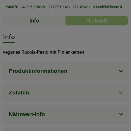
#46070
4,39 €
/ Stück
33,77 €
/ KG
7% MwSt
Handelsklasse II
Rezeptarchiv
Rezepte
Info
Herkunft
Es wurden kein
Entdecke passende Rezepte
Info
veganes Rucola-Pesto mit Pinienkernen
Produktinformationen
Zutaten
Nährwert-Info