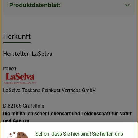
Produktdatenblatt
Herkunft
Hersteller: LaSelva
Italien
LaSelva Toskana Feinkost Vertriebs GmbH
D 82166 Gräfelfing
Bio mit italienischer Lebensart und Leidenschaft für Natur
und Genuss
Schön, dass Sie hier sind! Sie helfen uns
In der südlichen Toskana liegt der Biohof LaSelva. Seit 1980