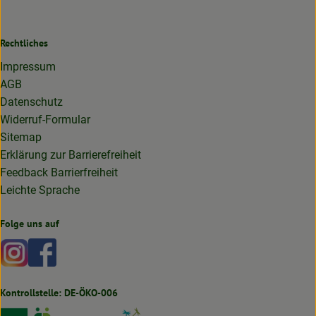
Rechtliches
Impressum
AGB
Datenschutz
Widerruf-Formular
Sitemap
Erklärung zur Barrierefreiheit
Feedback Barrierfreiheit
Leichte Sprache
Folge uns auf
Externer Link zu https://www.instagram.com/lottakarottabi
Externer Link zu https://www.facebook.com/lottakaro
Kontrollstelle: DE-ÖKO-006
Externer Link zu https://www.bioland.de
Externer Link zu https://www.oekokiste.de
Externer Link zu https://germany