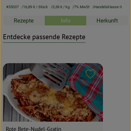
#35037
16,89 €
/ Stück
3,38 €
/ kg
7% MwSt
Handelsklasse II
Rezeptarchiv
Rezepte
Info
Herkunft
Entdecke passende Rezepte
Rezept zu Favour
Rote Bete-Nudel-Gratin