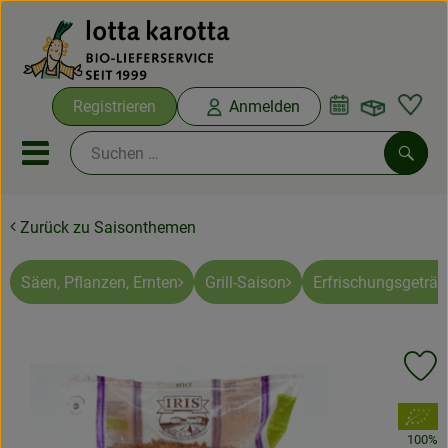
Warenko
Registrieren
Anmelden
Link
Mobiles Menu öffnen oder sc
Such
Zurück zu Saisonthemen
Ökokisten
Bio-Kochboxen
Säen, Pflanzen, Ernten
Grill-Saison
Erfrischungsgeträn
Aus der Region
Pr
Ökokisten
, Verband:
Saisonthemen
100%