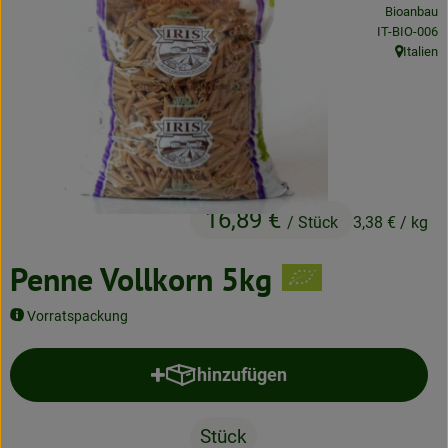
Bioanbau
Neues & Angebote
, Kontrollstel
IT-BIO-006
Italien
Obst & Gemüse
, Herkunft
Frisches
Speisekammer
Getränke
16,89 €
/ Stück
3,38 €
/ kg
BioDrogerie
Penne Vollkorn 5kg
So gehts
Vorratspackung
Über uns
hinzufügen
Produkt zum Warenkorb hinzufü
Blog
Stück
Bio-Kochboxen