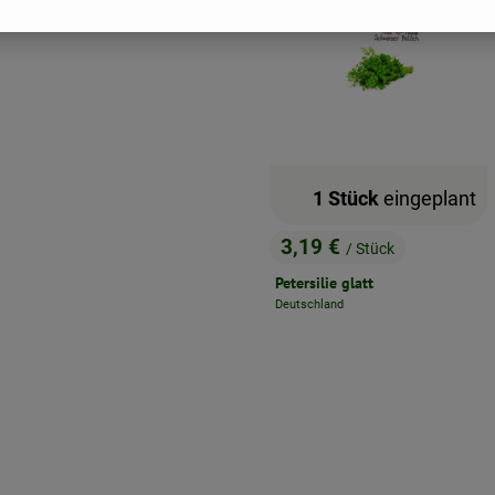
1 Stück
eingeplant
3,19 €
/ Stück
, Preis:
Petersilie glatt
Deutschland
, Herkunft: