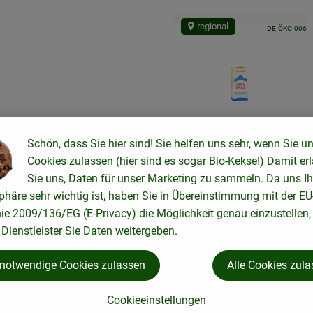
regional
, Kontrollstelle:
DE-ÖKO-006
Schön, dass Sie hier sind! Sie helfen uns sehr, wenn Sie u
Cookies zulassen (hier sind es sogar Bio-Kekse!) Damit er
1 Stück
eingeplant
Sie uns, Daten für unser Marketing zu sammeln. Da uns Ih
2,09 €
phäre sehr wichtig ist, haben Sie in Übereinstimmung mit der EU
/ Stück
, Preis:
nie 2009/136/EG (E-Privacy) die Möglichkeit genau einzustellen,
Salz fein Saline 500g
Dienstleister Sie Daten weitergeben.
, Referenzpreis:
Deutschland
4,18 €
/ kg
, Herkunft:
 notwendige Cookies zulassen
Alle Cookies zul
regional
, Verban
Cookieeinstellungen
, Kontrollstelle:
DE-ÖKO-006