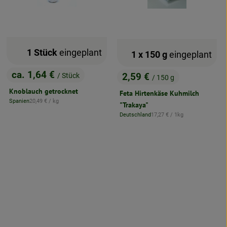
1 Stück
eingeplant
1 x 150 g
eingeplant
ca. 1,64 €
2,59 €
/ Stück
/ 150 g
, Preis:
, Preis:
Knoblauch getrocknet
Feta Hirtenkäse Kuhmilch
, Referenzpreis:
Spanien
20,49 €
/ kg
"Trakaya"
, Herkunft:
, Referenzpreis:
Deutschland
17,27 €
/ 1kg
, Herkunft:
: