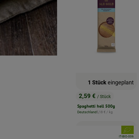
1 Stück
eingeplant
2,59 €
/ Stück
, Preis:
Spaghetti hell 500g
, Referenzpreis:
Deutschland
5,18 €
/ kg
, Herkunft:
, Verband
, Kontrollstelle:
IT-BIO-006