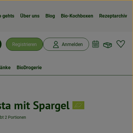
o gehts
Über uns
Blog
Bio-Kochboxen
Rezeptarchiv
Warenk
L
Registrieren
Anmelden
chen
ränke
BioDrogerie
ta mit Spargel
ibt 2 Portionen