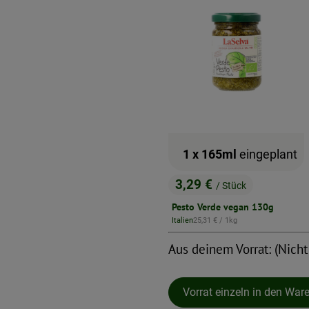
1 x 165ml
eingeplant
3,29 €
/ Stück
, Preis:
Pesto Verde vegan 130g
, Referenzpreis:
Italien
25,31 €
/ 1kg
, Herkunft:
Aus deinem Vorrat: (Nicht
Vorrat einzeln in den War