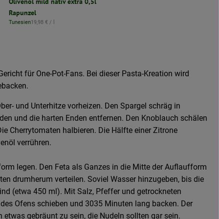
Olivenöl mild nativ extra 0,5l
Rapunzel
, Referenzpreis:
Tunesien
19,98 €
/ l
, Herkunft:
Gericht für One-Pot-Fans. Bei dieser Pasta-Kreation wird
ebacken.
er- und Unterhitze vorheizen. Den Spargel schräg in
den und die harten Enden entfernen. Den Knoblauch schälen
ie Cherrytomaten halbieren. Die Hälfte einer Zitrone
enöl verrühren.
fform legen. Den Feta als Ganzes in die Mitte der Auflaufform
ten drumherum verteilen. Soviel Wasser hinzugeben, bis die
ind (etwa 450 ml). Mit Salz, Pfeffer und getrockneten
e des Ofens schieben und 3035 Minuten lang backen. Der
h etwas gebräunt zu sein, die Nudeln sollten gar sein.