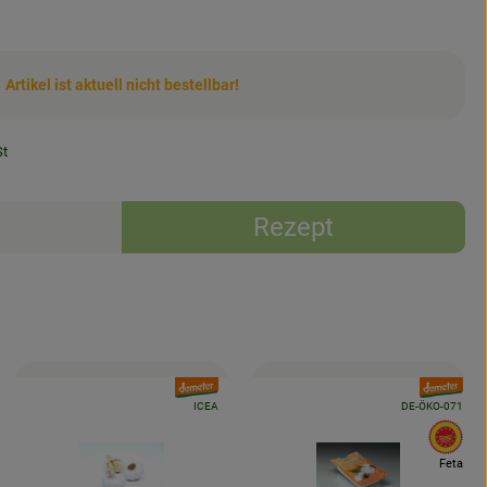
Artikel ist aktuell nicht bestellbar!
t
Rezept
d:
, Verband:
, Verband:
, Kontrollstelle:
, Kontrollstelle:
ICEA
DE-ÖKO-071
, E
Feta