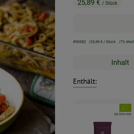
25,89 €
/ Stück
#90582
25,89 €
/ Stück
7% MwS
Inhalt
Enthält:
, Verban
, Kontrollstelle:
DE-ÖKO-006