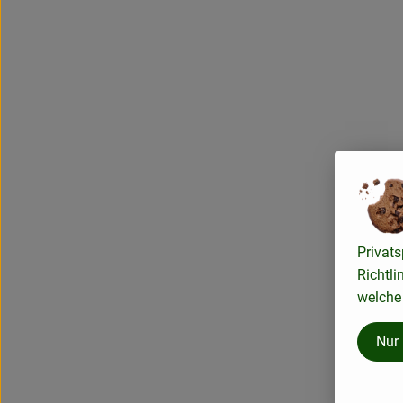
Privats
Richtli
welche 
Nur