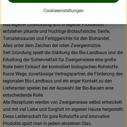
D 24887 Silberstedt
Die Zwergenwiese Naturkost GmbH steht seit über 40 Jahren
Cookieeinstellungen
für liebevoll und sorgfältig hergestellte Bio-Lebensmittel.
Aus eigener Entwicklung und in eigener Produktion
entstehen pikante und fruchtige Brotaufstriche, Senfe,
Tomatensaucen und Fertiggerichte für den Biohandel.
Alles unter dem Zeichen der roten Zwergenmütze.
Seit Gründung spielt die Stärkung des Bio-Landbaus und die
Erhaltung der Sortenvielfalt für Zwergenwiese eine große
Rolle beim Einkauf der kontrolliert biologischen Rohstoffe.
Kurze Wege, zuverlässige Vertragspartner, die Förderung des
regionalen Bio-Landbaus und ein enger Kontakt zu den
Lieferanten spielen bei der Auswahl der Bio-Bauern eine
entscheidende Rolle.
Alle Rezepturen werden von Zwergenwiese selbst entwickelt
und mit viel Liebe und Sorgfalt im eigenen Hause hergestellt.
Diese Leidenschaft für gute Rohstoffe und innovative
Produkte spürt man in jedem einzelnen Glas.