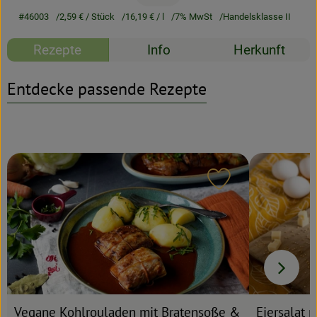
#46003
2,59 €
/ Stück
16,19 €
/ l
7% MwSt
Handelsklasse II
Rezeptarchiv
Rezepte
Info
Herkunft
Entdecke passende Rezepte
Rezept zu Favour
Vegane Kohlrouladen mit Bratensoße &
Eiersalat 