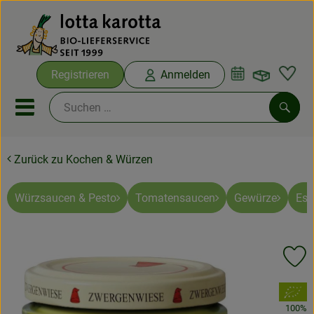
Warenko
Registrieren
Anmelden
Link
Mobiles Menu öffnen oder sc
Such
Zurück zu Kochen & Würzen
Ökokisten
Bio-Kochboxen
Würzsaucen & Pesto
Tomatensaucen
Gewürze
Ess
Aus der Region
Pr
Ökokisten
, Verband:
Saisonthemen
100%