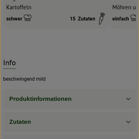
Kartoffeln
Möhren un
schwer
15
Zutaten
einfach
Schwierigkeit:
Schwierigke
Info
beschwingend mild
Produktinformationen
Zutaten