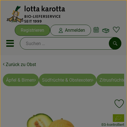
Warenko
Registrieren
Anmelden
Link
Mobiles Menu öffnen oder sc
Such
Zurück zu Obst
Ökokisten
Bio-Kochboxen
Äpfel & Birnen
Südfrüchte & Obstexoten
Zitrusfrüchte
Aus der Region
Pr
Ökokisten
, Verband:
Saisonthemen
EG-kontrolliert