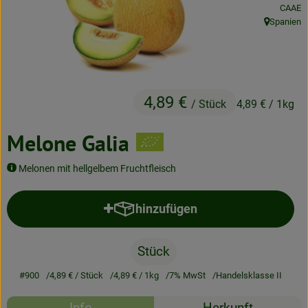
, Kontro
CAAE
Neues & Angebote
Spanien
, Herkunft:
Obst & Gemüse
Frisches
4,89 €
Speisekammer
/ Stück
4,89 €
/ 1kg
Getränke
Melone Galia
BioDrogerie
Melonen mit hellgelbem Fruchtfleisch
hinzufügen
Produkt zum Warenkorb hinzufü
So gehts
Über uns
Stück
Blog
#900
4,89 €
/ Stück
4,89 €
/ 1kg
7% MwSt
Handelsklasse II
Rezepte
Bio-Kochboxen
Info
Herkunft