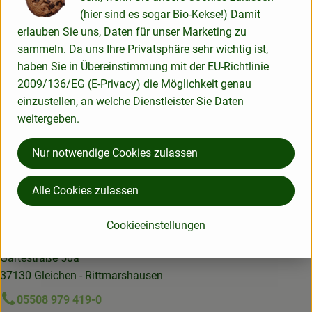
Spanien, Frankreich, Marokko und Süddeutschland immer
(hier sind es sogar Bio-Kekse!) Damit
von dort, wo es je nach Jahreszeit und Klima am besten
erlauben Sie uns, Daten für unser Marketing zu
wächst.
sammeln. Da uns Ihre Privatsphäre sehr wichtig ist,
haben Sie in Übereinstimmung mit der EU-Richtlinie
2009/136/EG (E-Privacy) die Möglichkeit genau
einzustellen, an welche Dienstleister Sie Daten
Midsona Deutschland GmbH
weitergeben.
Nur notwendige Cookies zulassen
D 59387 Ascheberg
Kontrollnummer D-NW-D-13-2165-BCD
zur WebSite
Alle Cookies zulassen
(Daten von Ecoinform)
Cookieeinstellungen
Lotta Karotta Bio-Lieferservice OHG
Gartestraße 50a
37130 Gleichen - Rittmarshausen
05508 979 419-0