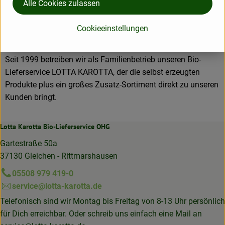
Äpfel, Birnen, manches Jahr auch Zwetschgen und Kirschen.
Alle Cookies zulassen
Auf weiteren 7 Hektar Grünland weiden unsere Schafe und
Rinder.
Cookieeinstellungen
Seit 1999 betreiben wir als Familienbetrieb unseren Bio-
Lieferservice LOTTA KAROTTA, der die selbst erzeugten
Produkte plus ein großes Zusatz-Sortiment direkt zu unseren
Kunden bringt.
Lotta Karotta Bio-Lieferservice OHG
Gartestraße 50a
37130 Gleichen - Rittmarshausen
05508 979 419-0
service@lotta-karotta.de
Telefonisch sind wir Montag bis Freitag von 8-13 Uhr persönlich
für Dich erreichbar. Oder schreib uns einfach eine Mail an