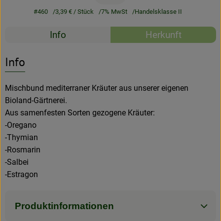
#460
3,39 €
/ Stück
7% MwSt
Handelsklasse II
Rezeptarchiv
Rezepte
Info
Herkunft
Es wurden kein
Entdecke passende Rezepte
Info
Mischbund mediterraner Kräuter aus unserer eigenen
Bioland-Gärtnerei.
Aus samenfesten Sorten gezogene Kräuter:
-Oregano
-Thymian
-Rosmarin
-Salbei
-Estragon
Produktinformationen