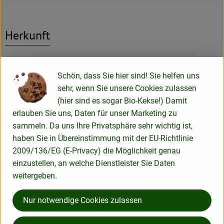
Herkunft
Hersteller: Rote Rübe - Schwarzer Rettich
Schön, dass Sie hier sind! Sie helfen uns
DE-37130 Rittmarshausen - Gleichen Deutschland
sehr, wenn Sie unsere Cookies zulassen
zur Webseite
(hier sind es sogar Bio-Kekse!) Damit
Unsere Bioland-Gärtnerei "Rote Rübe - Schwarzer Rettich"
erlauben Sie uns, Daten für unser Marketing zu
wird von Andreas Backfisch und Karl Ohmes seit 1997 als
sammeln. Da uns Ihre Privatsphäre sehr wichtig ist,
Betriebsgemeinschaft bewirtschaften. Auf 6 Hektar Land
haben Sie in Übereinstimmung mit der EU-Richtlinie
bauen wir nach ökologischen Richtlinien über 40
2009/136/EG (E-Privacy) die Möglichkeit genau
verschiedenen Gemüsesorten und etwas Obst an.
einzustellen, an welche Dienstleister Sie Daten
Unser Schwerpunkt sind Salate, Kräuter und Feingemüse wie
weitergeben.
Fenchel, Mangold, Zucchini, Bohnen, Tomaten, Gurken und
Nur notwendige Cookies zulassen
viele mehr. Auf unserer Ackerfläche ernten wir außerdem
Rhabarber und Erdbeeren, in unserer Streuobstwiese gibt es