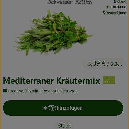
Bioland
Neues & Angebote
, Kontrollstelle
DE-ÖKO-006
Deutschland
, Herkunft:
Obst & Gemüse
Frisches
Speisekammer
Getränke
3,39 €
/ Stück
BioDrogerie
Mediterraner Kräutermix
So gehts
Oregano, Thymian, Rosmarin, Estragon
Über uns
hinzufügen
Produkt zum Warenkorb hinzufü
Blog
Stück
Bio-Kochboxen