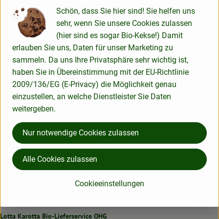
Schön, dass Sie hier sind! Sie helfen uns
sehr, wenn Sie unsere Cookies zulassen
Produktdatenblatt
(hier sind es sogar Bio-Kekse!) Damit
erlauben Sie uns, Daten für unser Marketing zu
sammeln. Da uns Ihre Privatsphäre sehr wichtig ist,
haben Sie in Übereinstimmung mit der EU-Richtlinie
Herkunft
2009/136/EG (E-Privacy) die Möglichkeit genau
einzustellen, an welche Dienstleister Sie Daten
Hersteller: Peter Riegel Weinimport GmbH
weitergeben.
Nur notwendige Cookies zulassen
Deutschland
Riegel Eigenmarke
Alle Cookies zulassen
Cookieeinstellungen
Lotta Karotta Bio-Lieferservice OHG