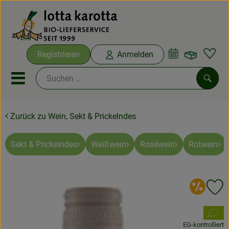
Warenko
Registrieren
Anmelden
Link
Mobiles Menu öffnen oder sc
Such
Zurück zu Wein, Sekt & Prickelndes
Ökokisten
Bio-Kochboxen
Sekt & Prickelndes
Weißwein
Roséwein
Rotwein
Aus der Region
An
Pr
Ökokisten
, Verband:
Saisonthemen
EG-kontrolliert