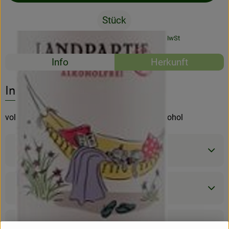
Stück
Rezeptarchiv
#67064
5,79 €
/ Stück
7,72 €
/ l
7% MwSt
Rezepte
Info
Herkunft
Es wurden kein
Entdecke passende Rezepte
Info
vollmundiger und fruchtiger Genuss ohne Alkohol
Produktinformationen
Zutaten
Nährwert-Info