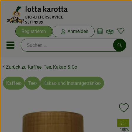
Warenko
Registrieren
Anmelden
Link
Mobiles Menu öffnen oder sc
Such
Zurück zu Kaffee, Tee, Kakao & Co
Ökokisten
Bio-Kochboxen
Kaffee
Tee
Kakao und Instantgetränke
Aus der Region
Pr
Ökokisten
, Verband:
Saisonthemen
100%