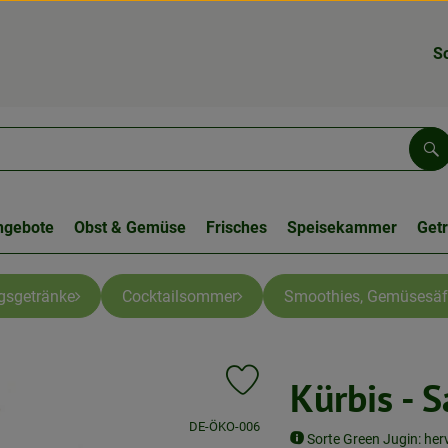
S
Su
ngebote
Obst & Gemüse
Frisches
Speisekammer
Get
gsgetränke
Cocktailsommer
Smoothies, Gemüsesäf
Kürbis - 
Produkt zu Favouriten hinzufügen
, Kontrollstelle:
DE-ÖKO-006
Sorte Green Jugin: her