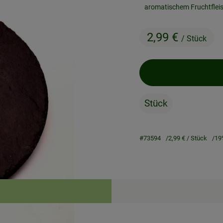
aromatischem Fruchtflei
2,99 €
/ Stück
Stück
#73594
2,99 €
/ Stück
19
Rezepte
ne passenden Rezepte gefunden.