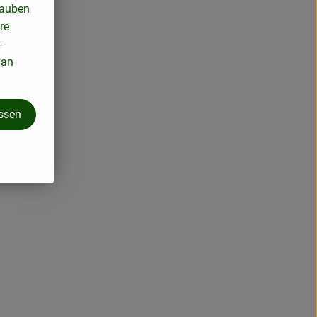
lauben
re
-
 an
assen