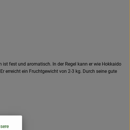
 ist fest und aromatisch. In der Regel kann er wie Hokkaido
 erreicht ein Fruchtgewicht von 2-3 kg. Durch seine gute
nsere