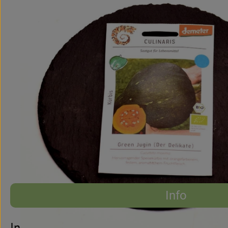
Info
Es wurden kei
Entdecke passende Rezepte
Info