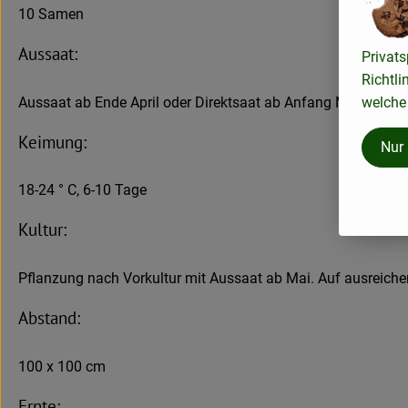
10 Samen
Aussaat:
Privats
Richtli
Aussaat ab Ende April oder Direktsaat ab Anfang Mai. Saatti
welche 
Keimung:
Nur
18-24 ° C, 6-10 Tage
Kultur:
Pflanzung nach Vorkultur mit Aussaat ab Mai. Auf ausreich
Abstand:
100 x 100 cm
Ernte: