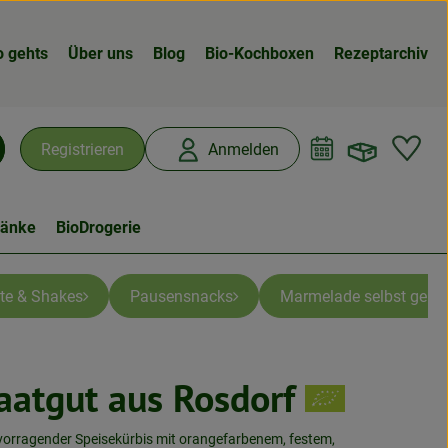
o gehts
Über uns
Blog
Bio-Kochboxen
Rezeptarchiv
Warenk
L
Registrieren
Anmelden
chen
ränke
BioDrogerie
te & Shakes
Pausensnacks
Marmelade selbst gema
Saatgut aus Rosdorf
vorragender Speisekürbis mit orangefarbenem, festem,