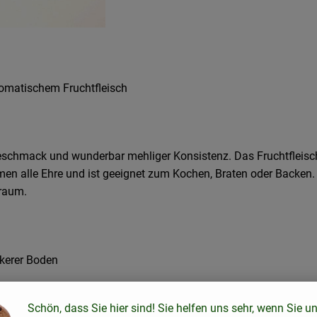
romatischem Fruchtfleisch
Geschmack und wunderbar mehliger Konsistenz. Das Fruchtfleisch
 alle Ehre und ist geeignet zum Kochen, Braten oder Backen. Er
traum.
ckerer Boden
Schön, dass Sie hier sind! Sie helfen uns sehr, wenn Sie u