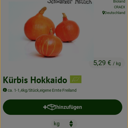
Bioland
Neues & Angebote
, Kontroll
CRAEX
Deutschland
, Herkunft:
Obst & Gemüse
Frisches
Speisekammer
Getränke
5,29 €
/ kg
BioDrogerie
Kürbis Hokkaido
So gehts
ca. 1-1,4kg/Stück,eigene Ernte Freiland
Über uns
hinzufügen
Produkt zum Warenkorb hinzufü
Blog
Bio-Kochboxen