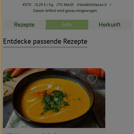
#370
5,29 €
/ kg
7% MwSt
Handelsklasse II
Dieser Artikel wird genau eingewogen.
Rezeptarchiv
Rezepte
Info
Herkunft
Entdecke passende Rezepte
Rezept zu Favour