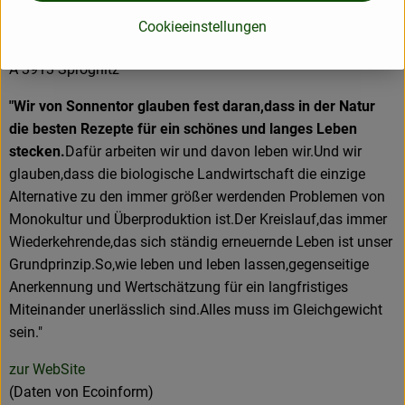
Sonnentor Kräuterhandelsges. mbH
Cookieeinstellungen
A 3913 Sprögnitz
"Wir von Sonnentor glauben fest daran,dass in der Natur
die besten Rezepte für ein schönes und langes Leben
stecken.
Dafür arbeiten wir und davon leben wir.Und wir
glauben,dass die biologische Landwirtschaft die einzige
Alternative zu den immer größer werdenden Problemen von
Monokultur und Überproduktion ist.Der Kreislauf,das immer
Wiederkehrende,das sich ständig erneuernde Leben ist unser
Grundprinzip.So,wie leben und leben lassen,gegenseitige
Anerkennung und Wertschätzung für ein langfristiges
Miteinander unerlässlich sind.Alles muss im Gleichgewicht
sein."
zur WebSite
(Daten von Ecoinform)