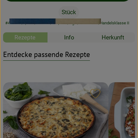
Stück
Rezeptarchiv
#46123
4,29 €
/ Stück
107,25 €
/ kg
7% MwSt
Handelsklasse II
Rezepte
Info
Herkunft
Entdecke passende Rezepte
Rezept zu Favour