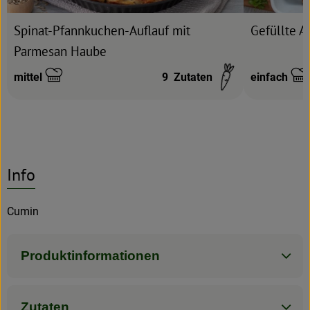
Gefüllte A
Spinat-Pfannkuchen-Auflauf mit
Parmesan Haube
mittel
9
Zutaten
einfach
Schwierigkeit:
Schwierigke
Info
Cumin
Produktinformationen
Zutaten