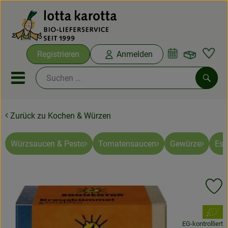
Warenko
Registrieren
Anmelden
Link
Mobiles Menu öffnen oder sc
Such
Zurück zu Kochen & Würzen
Ökokisten
Bio-Kochboxen
Würzsaucen & Pesto
Tomatensaucen
Gewürze
Ess
Aus der Region
Pr
Ökokisten
, Verband:
Saisonthemen
EG-kontrolliert