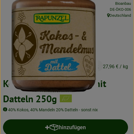
Bioanbau
Neues & Angebote
, Kontrollstelle
DE-ÖKO-006
Deutschland
Obst & Gemüse
, Herkunft:
Frisches
Speisekammer
Getränke
6,99 €
/ Stück
27,96 €
/ kg
BioDrogerie
Kokos- & Mandelmus mit
So gehts
Datteln 250g
Über uns
40% Kokos, 40% Mandeln 20% Datteln - sonst nix
Blog
hinzufügen
Produkt zum Warenkorb hinzufü
Bio-Kochboxen