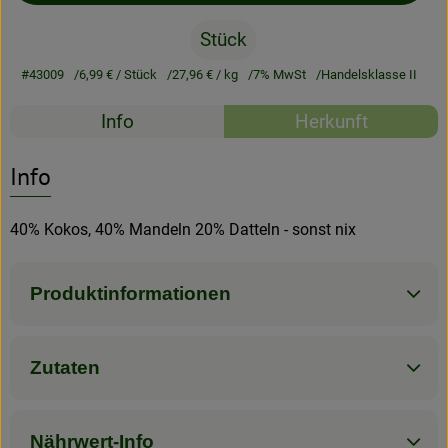
Stück
Rezeptarchiv
#43009
6,99 €
/ Stück
27,96 €
/ kg
7% MwSt
Handelsklasse II
Rezepte
Info
Herkunft
Es wurden kein
Entdecke passende Rezepte
Info
40% Kokos, 40% Mandeln 20% Datteln - sonst nix
Produktinformationen
Zutaten
Nährwert-Info