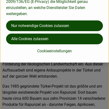
2009/136/EG (E-Privacy) die Möglichkeit genau
Partnerschaften besonders am Herzen. Besuche vor Ort,
einzustellen, an welche Dienstleister Sie Daten
Beratung durch eigene Agrar-Ingenieure und der rege
weitergeben.
Austausch miteinander sichern die einwandfreie Qualität der
Rohstoffe ab. Das schafft Transparenz - vom Feld bis zum
Nur notwendige Cookies zulassen
Teller des Verbrauchers.
Alle Cookies zulassen
Das größte Rapunzel Anbauprojekt: Bio aus der Türkei
Cookieeinstellungen
Als Bio-Pionier setzt sich Rapunzel von Anfang an für die
Förderung der ökologischen Landwirtschaft ein. Aus dieser
Aufbauarbeit sind eigene Anbauprojekte in der Türkei und
auf der ganzen Welt entstanden.
Das 1985 gegründete Türkei-Projekt ist das größte und am
längsten existierende Projekt von Rapunzel. Dort bauen
heute circa 600 Bauern aus zehn Provinzen 14 verschiedene
Produkte für Rapunzel an - darunter Feigen, Aprikosen,