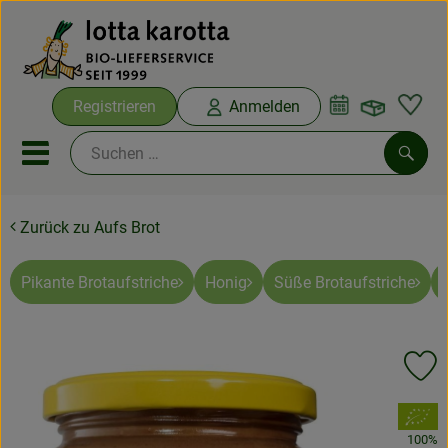
Warenko
Registrieren
Anmelden
Link
Mobiles Menu öffnen oder sc
Such
Zurück zu Aufs Brot
Ökokisten
Bio-Kochboxen
Pikante Brotaufstriche
Honig
Süße Brotaufstriche
Aus der Region
Pr
Ökokisten
, Verband:
Saisonthemen
100%