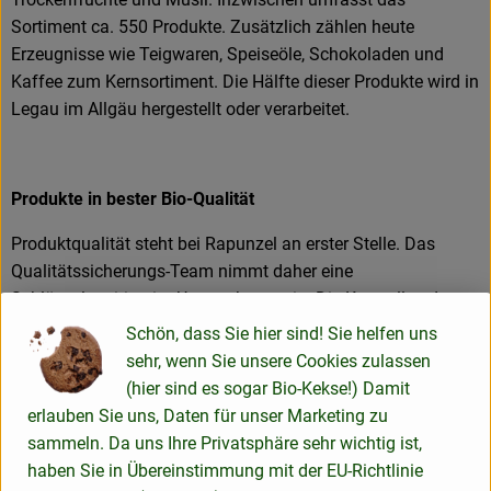
Sortiment ca. 550 Produkte. Zusätzlich zählen heute
Erzeugnisse wie Teigwaren, Speiseöle, Schokoladen und
Kaffee zum Kernsortiment. Die Hälfte dieser Produkte wird in
Legau im Allgäu hergestellt oder verarbeitet.
Produkte in bester Bio-Qualität
Produktqualität steht bei Rapunzel an erster Stelle. Das
Qualitätssicherungs-Team nimmt daher eine
Schlüsselposition im Unternehmen ein. Die Kontrollen der
Rohstoffe beginnen bereits auf dem Feld. Bei Wareneingang
Schön, dass Sie hier sind! Sie helfen uns
werden alle Rohstoffe und Produkte beprobt. Zusätzlich
sehr, wenn Sie unsere Cookies zulassen
werden sie durch anerkannte externe Labors unabhängig
(hier sind es sogar Bio-Kekse!) Damit
analysiert.
erlauben Sie uns, Daten für unser Marketing zu
sammeln. Da uns Ihre Privatsphäre sehr wichtig ist,
Wie schon zu Beginn liegen Rapunzel auch heute die
haben Sie in Übereinstimmung mit der EU-Richtlinie
persönlichen Kontakte zu den Lieferanten und langfristige