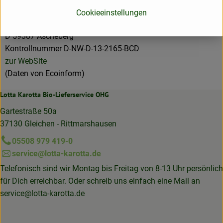
Midsona Deutschland GmbH
Cookieeinstellungen
D 59387 Ascheberg
Kontrollnummer D-NW-D-13-2165-BCD
zur WebSite
(Daten von Ecoinform)
Lotta Karotta Bio-Lieferservice OHG
Gartestraße 50a
37130 Gleichen - Rittmarshausen
05508 979 419-0
service@lotta-karotta.de
Telefonisch sind wir Montag bis Freitag von 8-13 Uhr persönlich
für Dich erreichbar. Oder schreib uns einfach eine Mail an
service@lotta-karotta.de