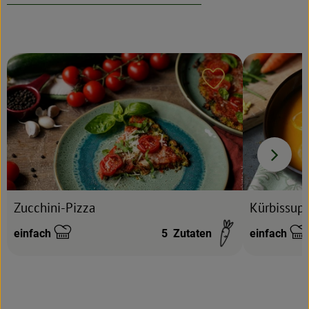
Rezeptarchiv
Rezept zu Favour
Zucchini-Pizza
Kürbissupp
einfach
5
Zutaten
einfach
Schwierigkeit:
Schwierigke