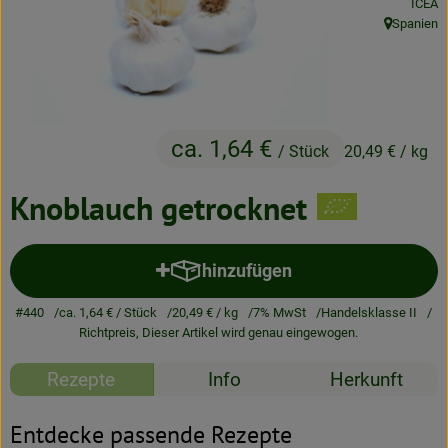
, Kontr
ICEA
Neues & Angebote
Spanien
, Herkunft:
Obst & Gemüse
Frisches
ca. 1,64 €
Speisekammer
/ Stück
20,49 €
/ kg
Getränke
Knoblauch getrocknet
BioDrogerie
hinzufügen
Produkt zum Warenkorb hinzuf
So gehts
#440
ca. 1,64 €
/ Stück
20,49 €
/ kg
7% MwSt
Handelsklasse II
Richtpreis,
Dieser Artikel wird genau eingewogen.
Über uns
Rezepte
Info
Herkunft
Blog
Entdecke passende Rezepte
Bio-Kochboxen