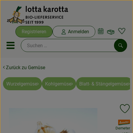
Warenko
Registrieren
Anmelden
Link
Mobiles Menu öffnen oder sc
Such
Zurück zu Gemüse
Ökokisten
Bio-Kochboxen
Wurzelgemüse
Kohlgemüse
Blatt- & Stängelgemüse
Aus der Region
Pr
Ökokisten
, Verband:
Saisonthemen
Demeter