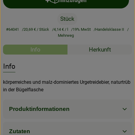
hinzufügen
Produkt zum Warenkorb hinzufü
Rezeptarchiv
Stück
#64041
20,69 €
/ Stück
4,14 €
/ l
19% MwSt
Handelsklasse II
Mehrweg
Rezepte
Info
Herkunft
Es wurden kein
Entdecke passende Rezepte
Info
körperreiches und malz-dominiertes Urgetreidebier, naturtrüb
in der Bügelflasche
Produktinformationen
Zutaten