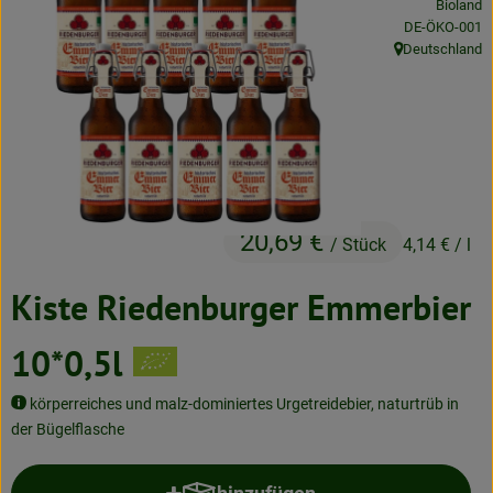
Bioland
Neues & Angebote
, Kontrollstelle
DE-ÖKO-001
Deutschland
, Herkunft:
Obst & Gemüse
Frisches
Speisekammer
Getränke
20,69 €
/ Stück
4,14 €
/ l
BioDrogerie
Kiste Riedenburger Emmerbier
So gehts
10*0,5l
Über uns
körperreiches und malz-dominiertes Urgetreidebier, naturtrüb in
der Bügelflasche
Blog
Bio-Kochboxen