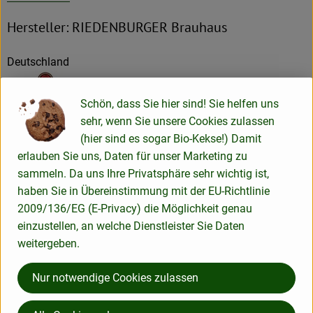
Hersteller: RIEDENBURGER Brauhaus
Deutschland
Schön, dass Sie hier sind! Sie helfen uns
sehr, wenn Sie unsere Cookies zulassen
RIEDENBURGER BRAUHAUS
(hier sind es sogar Bio-Kekse!) Damit
Michael Krieger GmbH & Co. KG
erlauben Sie uns, Daten für unser Marketing zu
D 93339 Riedenburg
sammeln. Da uns Ihre Privatsphäre sehr wichtig ist,
haben Sie in Übereinstimmung mit der EU-Richtlinie
Lieber Biergenießer,
2009/136/EG (E-Privacy) die Möglichkeit genau
einzustellen, an welche Dienstleister Sie Daten
inmitten der romantischen Landschaft des
weitergeben.
bayerischen Altmühltals liegt das
RIEDENBURGER Brauhaus.
Nur notwendige Cookies zulassen
Die hier hergestellten Bierspezialitäten sind
ebenso urtypisch wie der Landstrich, aus