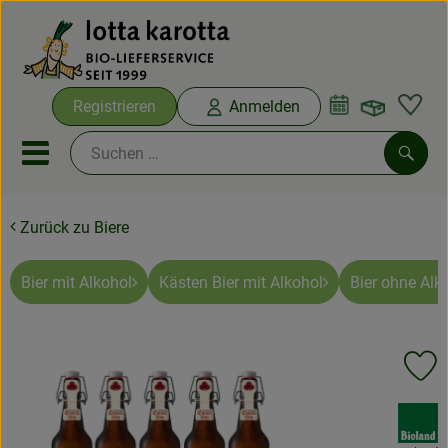
Warenko
Registrieren
Anmelden
Link
Mobiles Menu öffnen oder sc
Such
Zurück zu Biere
Ökokisten
Bio-Kochboxen
Bier mit Alkohol
Kästen Bier mit Alkohol
Bier ohne Alk
Aus der Region
Pr
Ökokisten
, Verband:
Saisonthemen