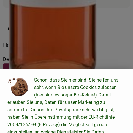
Herkunft
Hersteller: Riegel Bioweine
Deutschland
Schön, dass Sie hier sind! Sie helfen uns
sehr, wenn Sie unsere Cookies zulassen
(hier sind es sogar Bio-Kekse!) Damit
Peter Riegel Weinimport GmbH
erlauben Sie uns, Daten für unser Marketing zu
sammeln. Da uns Ihre Privatsphäre sehr wichtig ist,
D 78359 Orsingen
haben Sie in Übereinstimmung mit der EU-Richtlinie
Unser Verständnis von Qualität
Wir sind leidenschaftliche
2009/136/EG (E-Privacy) die Möglichkeit genau
Weinfreunde, haben Spaß am Genuss und sind überzeugt,
einzustellen, an welche Dienstleister Sie Daten