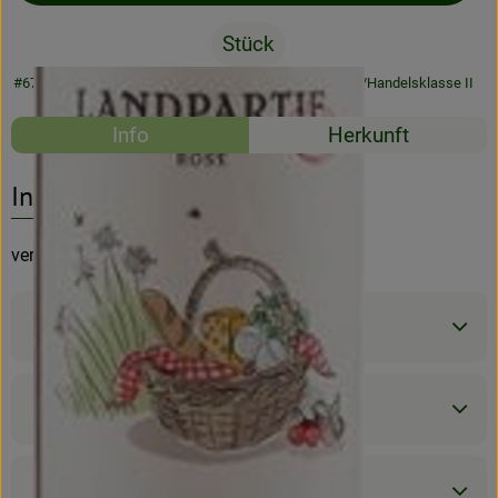
Stück
Rezeptarchiv
#67009
32,35 €
/ Stück
7,19 €
/ Liter
19% MwSt
Handelsklasse II
Rezepte
Info
Herkunft
Es wurden kein
Entdecke passende Rezepte
Info
verführerisch fruchtige Frische trifft Beeren
Produktinformationen
Zutaten
Produktdatenblatt