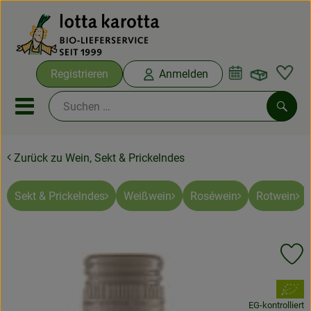
Warenko
Registrieren
Anmelden
Link
Mobiles Menu öffnen oder sc
Such
Zurück zu Wein, Sekt & Prickelndes
Ökokisten
Bio-Kochboxen
Sekt & Prickelndes
Weißwein
Roséwein
Rotwein
Aus der Region
Pr
Ökokisten
, Verband:
Saisonthemen
EG-kontrolliert