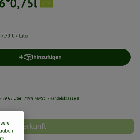
 6*0,75l
7,79 €
/ Liter
hinzufügen
Produkt zum Warenkorb hinzufügen
7,79 €
/ Liter
19% MwSt
Handelsklasse II
nsere
Herkunft
lauben
re