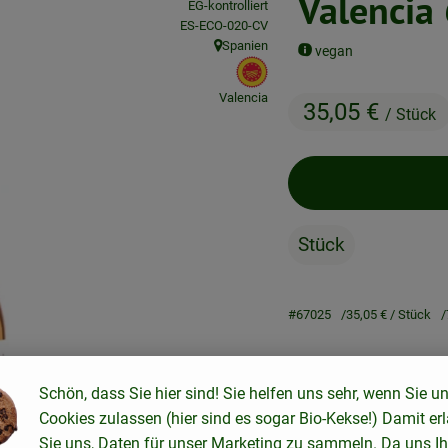
Valencia
EG-kontrolliert
, Kontrollstelle:
ES-ECO-020-CV
Spanien
vegan
, Herkunft:
, EU Herkunft:
Valencia
35,05 €
/ Stück
Stück
#67025
35,05 €
/ Stück
Rezepte
Schön, dass Sie hier sind! Sie helfen uns sehr, wenn Sie u
Cookies zulassen (hier sind es sogar Bio-Kekse!) Damit er
ne passenden Rezepte gefunden.
Sie uns, Daten für unser Marketing zu sammeln. Da uns Ih