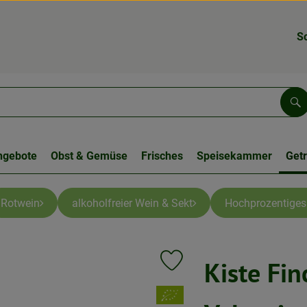
S
Su
ngebote
Obst & Gemüse
Frisches
Speisekammer
Get
Rotwein
alkoholfreier Wein & Sekt
Hochprozentiges
Kiste Fi
Produkt zu Favouriten hinzufüg
, Verband: