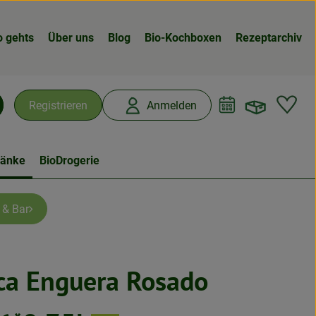
o gehts
Über uns
Blog
Bio-Kochboxen
Rezeptarchiv
Warenk
L
Registrieren
Anmelden
chen
ränke
BioDrogerie
 & Bar
nca Enguera Rosado
en