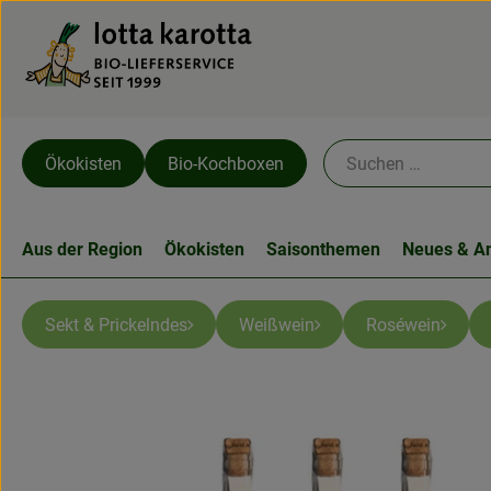
Ökokisten
Bio-Kochboxen
Aus der Region
Ökokisten
Saisonthemen
Neues & A
Sekt & Prickelndes
Weißwein
Roséwein