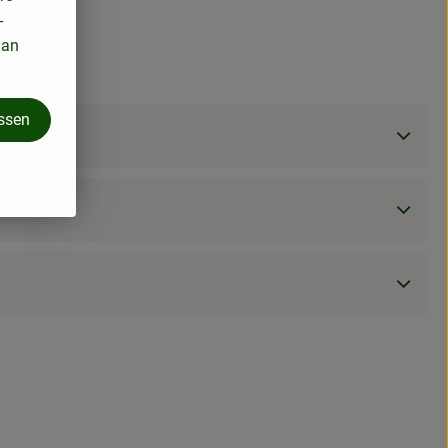
-
 an
assen