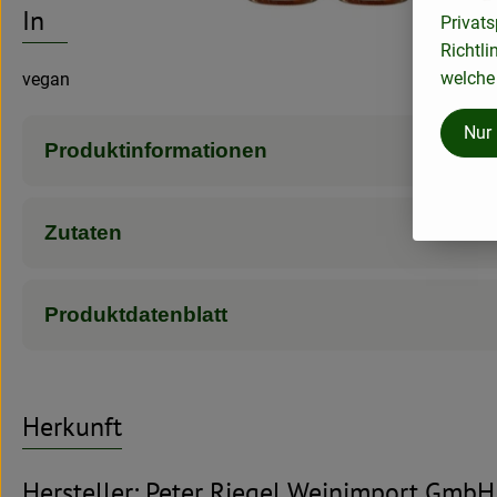
Info
Privats
Richtli
welche 
vegan
Nur
Produktinformationen
Zutaten
Produktdatenblatt
Herkunft
Hersteller: Peter Riegel Weinimport GmbH