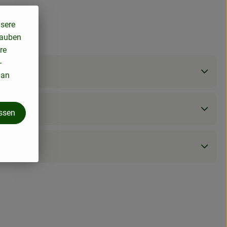
nsere
lauben
re
-
 an
assen