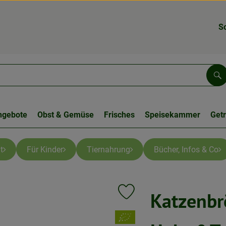
S
Su
ngebote
Obst & Gemüse
Frisches
Speisekammer
Get
t
Für Kinder
Tiernahrung
Bücher, Infos & Co
Katzenbr
Produkt zu Favouriten hinzufüge
, Verband: