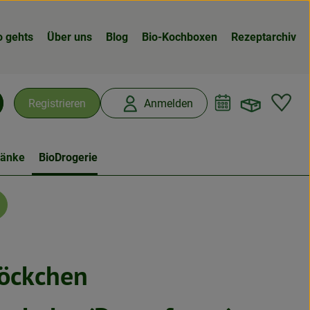
o gehts
Über uns
Blog
Bio-Kochboxen
Rezeptarchiv
Warenk
L
Registrieren
Anmelden
chen
ränke
BioDrogerie
öckchen
n