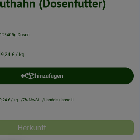
thahn (Dosenfutter)
 12*405g Dosen
9,24 €
/ kg
hinzufügen
Produkt zum Warenkorb hinzufügen
9,24 €
/ kg
7% MwSt
Handelsklasse II
Herkunft