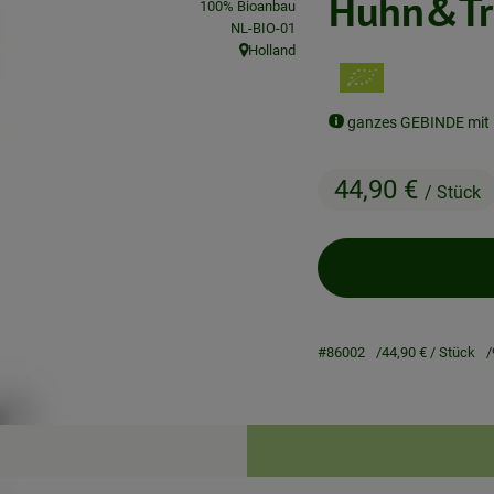
Huhn&Tru
100% Bioanbau
, Kontrollstelle:
NL-BIO-01
Holland
, Herkunft:
ganzes GEBINDE mit
44,90 €
/ Stück
#86002
44,90 €
/ Stück
Rezepte