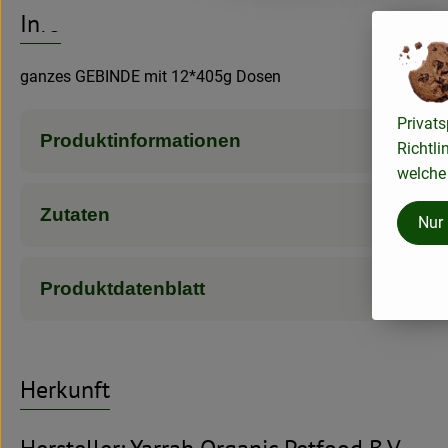
Es wurden kei
Entdecke passende Rezepte
Info
ganzes GEBINDE mit 12*405g Dosen
Privats
Produktinformationen
Richtli
welche 
Zutaten
Nur
Produktdatenblatt
Herkunft