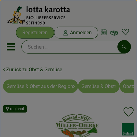
Warenko
Registrieren
Anmelden
Link
Mobiles Menu öffnen oder sc
Such
Zurück zu Obst & Gemüse
Ökokisten
Bio-Kochboxen
Gemüse & Obst aus der Region
Gemüse & Obst
Obst
Aus der Region
regional
Pr
Ökokisten
, Verband:
Saisonthemen