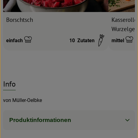
Kasserolle
Borschtsch
Wurzelge
einfach
10
Zutaten
mittel
Schwierigkeit:
Schwierigke
Info
von Müller-Oelbke
Produktinformationen