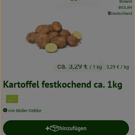
Bioland
Neues & Angebote
, Kontrolls
BIOLAN
Deutschland
, Herkunft:
Obst & Gemüse
Frisches
Speisekammer
Getränke
ca. 3,29 €
/ 1 kg
3,29 €
/ kg
BioDrogerie
Kartoffel festkochend ca. 1kg
So gehts
Über uns
von Müller-Oelbke
Blog
hinzufügen
Produkt zum Warenkorb hinzufü
Bio-Kochboxen