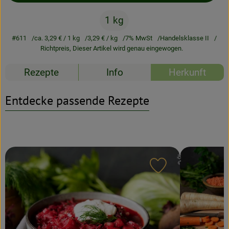
1 kg
Rezeptarchiv
#611
ca. 3,29 €
/ 1 kg
3,29 €
/ kg
7% MwSt
Handelsklasse II
Richtpreis,
Dieser Artikel wird genau eingewogen.
Rezepte
Info
Herkunft
Entdecke passende Rezepte
Rezept zu Favour