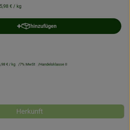
5,98 €
/ kg
hinzufügen
Produkt zum Warenkorb hinzufügen
5,98 €
/ kg
7% MwSt
Handelsklasse II
Herkunft