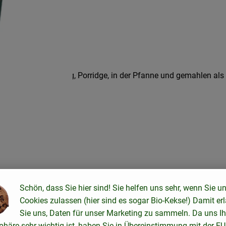
 Beilage, als Füllung, Porridge, in der Pfanne und gemahlen als
Schön, dass Sie hier sind! Sie helfen uns sehr, wenn Sie u
Cookies zulassen (hier sind es sogar Bio-Kekse!) Damit er
Sie uns, Daten für unser Marketing zu sammeln. Da uns Ih
phäre sehr wichtig ist, haben Sie in Übereinstimmung mit der EU