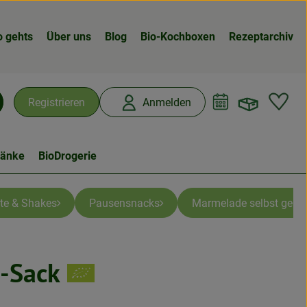
o gehts
Über uns
Blog
Bio-Kochboxen
Rezeptarchiv
Warenk
L
Registrieren
Anmelden
chen
ränke
BioDrogerie
te & Shakes
Pausensnacks
Marmelade selbst gema
g-Sack
n