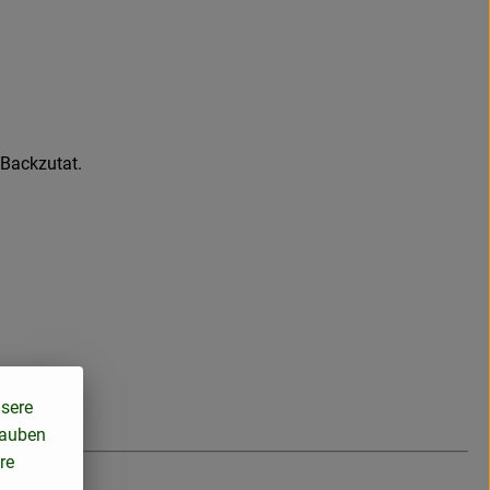
 Backzutat.
nsere
lauben
re
-