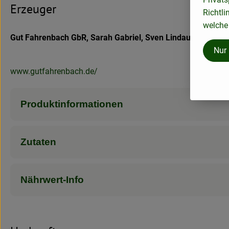
Erzeuger
Richtli
welche 
Gut Fahrenbach GbR, Sarah Gabriel, Sven Lindauer, Fahre
Nur
www.gutfahrenbach.de/
Produktinformationen
Zutaten
Nährwert-Info