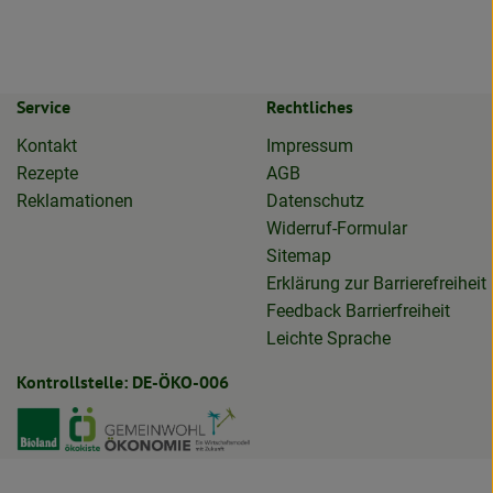
Service
Rechtliches
Kontakt
Impressum
Rezepte
AGB
Reklamationen
Datenschutz
Widerruf-Formular
Sitemap
Erklärung zur Barrierefreiheit
Feedback Barrierfreiheit
Leichte Sprache
Kontrollstelle: DE-ÖKO-006
biolieferservice
otta.biolieferservice
Externer Link zu https://www.bioland.de
Externer Link zu https://www.oekokiste.de
Externer Link zu https://germa