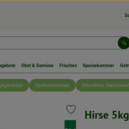
S
Su
ngebote
Obst & Gemüse
Frisches
Speisekammer
Get
gsgetränke
Cocktailsommer
Smoothies, Gemüsesäf
Hirse 5k
Produkt zu Favouriten hinzufüge
, Verband: