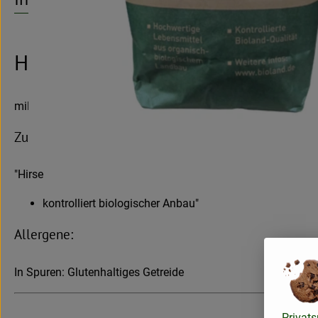
Hirse 5kg
mild-süßlich, nussiges Aroma. Sehr bekömmlich. Geeignet als
Zutaten:
"Hirse
kontrolliert biologischer Anbau"
Allergene:
In Spuren: Glutenhaltiges Getreide
Privats