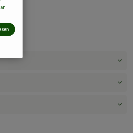
 an
assen