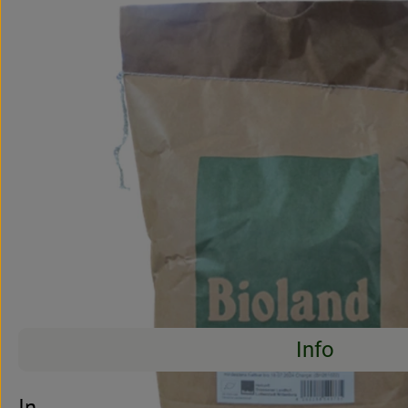
Info
Es wurden kei
Entdecke passende Rezepte
Info