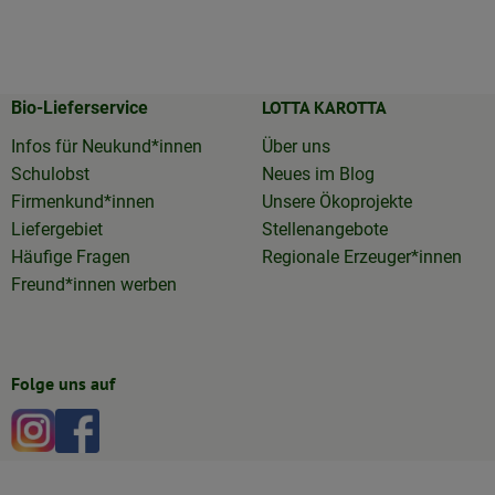
LOTTA KAROTTA
Bio-Lieferservice
Infos für Neukund*innen
Über uns
Schulobst
Neues im Blog
Firmenkund*innen
Unsere Ökoprojekte
Liefergebiet
Stellenangebote
Häufige Fragen
Regionale Erzeuger*innen
Freund*innen werben
Folge uns auf
Externer Link zu https://www.instagram.com/lottakarotta
Externer Link zu https://www.facebook.com/lottakar