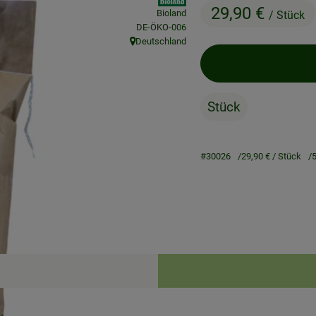
29,90 €
Bioland
/ Stück
, Kontrollstelle:
DE-ÖKO-006
Deutschland
, Herkunft:
Stück
#30026
29,90 €
/ Stück
Rezepte
ne passenden Rezepte gefunden.