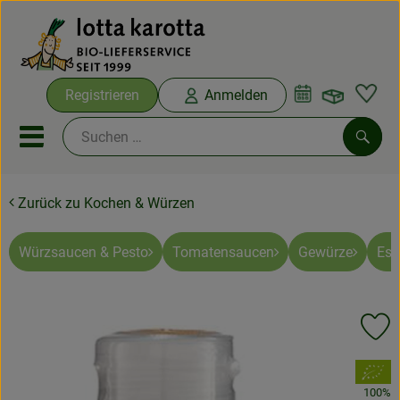
Warenko
Registrieren
Anmelden
Link
Mobiles Menu öffnen oder sc
Such
Zurück zu Kochen & Würzen
Ökokisten
Bio-Kochboxen
Würzsaucen & Pesto
Tomatensaucen
Gewürze
Ess
Aus der Region
Pr
Ökokisten
, Verband:
Saisonthemen
100%