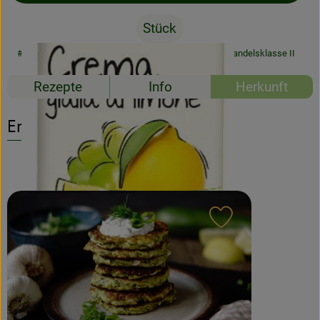
Stück
Rezeptarchiv
#48064
7,89 €
/ Stück
31,56 €
/ L
7% MwSt
Handelsklasse II
Rezepte
Info
Herkunft
Entdecke passende Rezepte
Rezept zu Favour