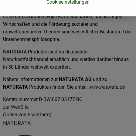
Genuss auf höchstem Niveau garantieren, sondern auch
Cookieeinstellungen
einen wertvollen Beitrag für Mensch und Umwelt leisten.
Faire und vertrauensvolle Partnerschaften, nachhaltiges
Wirtschaften und die Förderung sozialer und
umweltorientierter Themen sind wesentlicher Bestandteil der
Unternehmensphilosophie.
NATURATA Produkte sind im deutschen
Naturkostfachhandel erhältlich und werden darüber hinaus
in 30 Länder weltweit exportiert.
Nähere Informationen zur
NATURATA AG
und zu
NATURATA
Produkten finden Sie unter:
www.naturata.de
Kontrollnummer D-BW-007-05177-BC
zur WebSite
(Daten von Ecoinform)
NATURATA