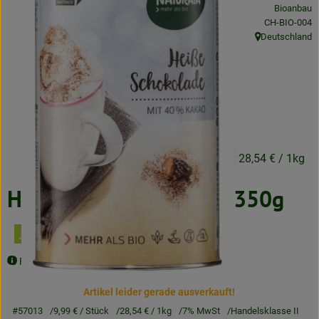
Bioanbau
Neues & Angebote
, Kontrollstell
CH-BIO-004
Deutschland
Obst & Gemüse
, Herkunft:
Frisches
Speisekammer
Getränke
9,99 €
/ Stück
28,54 €
/ 1kg
BioDrogerie
Heiße Trinkschokolade 350g
So gehts
Über uns
Fairtrade, vegan
Blog
Artikel leider gerade ausverkauft!
#57013
9,99 €
/ Stück
28,54 €
/ 1kg
7% MwSt
Handelsklasse II
Bio-Kochboxen