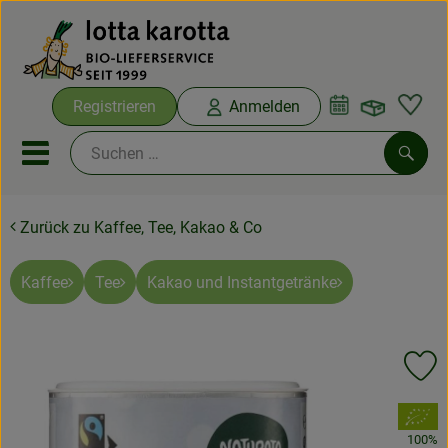
Warenko
Registrieren
Anmelden
Link
Mobiles Menu öffnen oder sc
Such
Zurück zu Kaffee, Tee, Kakao & Co
Ökokisten
Bio-Kochboxen
Kaffee
Tee
Kakao und Instantgetränke
Aus der Region
Pr
Ökokisten
, Verband:
Saisonthemen
100%