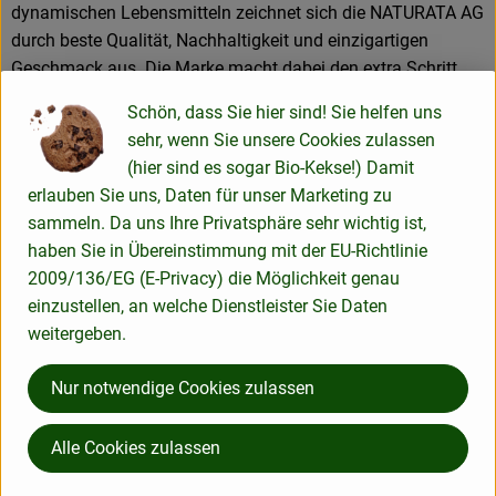
dynamischen Lebensmitteln zeichnet sich die NATURATA AG
durch beste Qualität, Nachhaltigkeit und einzigartigen
Geschmack aus. Die Marke macht dabei den extra Schritt,
um Verbrauchern mehr als Standard Bio zu garantieren. Die
Schön, dass Sie hier sind! Sie helfen uns
rund 300 Premium-Produkte enthalten daher ausschließlich
sehr, wenn Sie unsere Cookies zulassen
natürliche, biologische Zutaten und werden besonders
(hier sind es sogar Bio-Kekse!) Damit
schonend weiterverarbeitet. Über 50 Prozent der produzierten
erlauben Sie uns, Daten für unser Marketing zu
Produkte haben zudem Demeter-Qualität. Ebenfalls wichtig
sammeln. Da uns Ihre Privatsphäre sehr wichtig ist,
sind dem Unternehmen reduzierte Verpackungsmaterialien
haben Sie in Übereinstimmung mit der EU-Richtlinie
sowie besondere, langlebige Verhältnisse zu Erzeugern und
2009/136/EG (E-Privacy) die Möglichkeit genau
Handelspartnern.
einzustellen, an welche Dienstleister Sie Daten
weitergeben.
1976 zunächst als Großhandelsunternehmen ins Leben
gerufen, hatte sich NATURATA der Idee verschrieben,
Nur notwendige Cookies zulassen
Naturkosteinzelhändler auf dem noch jungen Biomarkt
zuverlässig mit hochwertigen Produkten in Demeter- und Bio-
Qualität zu versorgen. Diesem Leitmotiv folgt die NATURATA
Alle Cookies zulassen
AG bis heute und entwickelt Produkte, die nicht nur Bio-