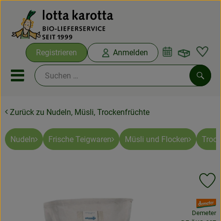
Warenko
Registrieren
Anmelden
Link
Mobiles Menu öffnen oder sc
Such
Zurück zu Nudeln, Müsli, Trockenfrüchte
Ökokisten
Bio-Kochboxen
Nudeln
Frische Teigwaren
Müsli und Flocken
Trock
Aus der Region
Pr
Ökokisten
, Verband:
Saisonthemen
Demeter