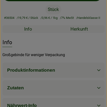
Stück
Rezeptarchiv
#36504
19,79 €
/ Stück
3,96 €
/ 1kg
7% MwSt
Handelsklasse II
Rezepte
Info
Herkunft
Es wurden kein
Entdecke passende Rezepte
Info
Großgebinde für weniger Verpackung
Produktinformationen
Zutaten
Nährwert-Info