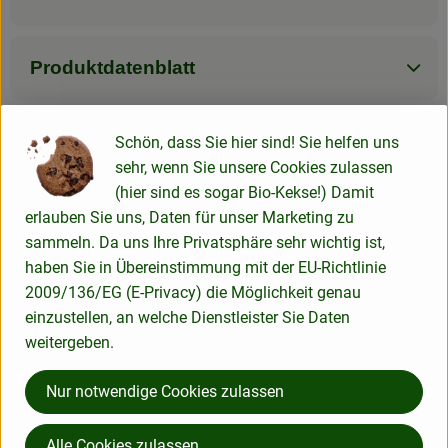
Produktdatenblatt
Schön, dass Sie hier sind! Sie helfen uns
Verwendet oder empfohlen bei
sehr, wenn Sie unsere Cookies zulassen
(hier sind es sogar Bio-Kekse!) Damit
erlauben Sie uns, Daten für unser Marketing zu
sammeln. Da uns Ihre Privatsphäre sehr wichtig ist,
Haferflocken Großblatt 500g VON
haben Sie in Übereinstimmung mit der EU-Richtlinie
2009/136/EG (E-Privacy) die Möglichkeit genau
einzustellen, an welche Dienstleister Sie Daten
weitergeben.
Herkunft
Nur notwendige Cookies zulassen
Hersteller: Spielberger
Alle Cookies zulassen