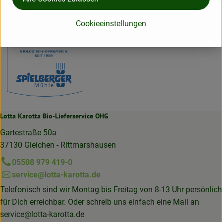
Deutschland
Spielberger Mühle
Cookieeinstellungen
Lotta Karotta Bio-Lieferservice OHG
Gartestraße 50a
37130 Gleichen - Rittmarshausen
05508 979 419-0
service@lotta-karotta.de
Telefonisch sind wir Montag bis Freitag von 8-13 Uhr persönlich
für Dich erreichbar. Oder schreib uns einfach eine Mail an
service@lotta-karotta.de