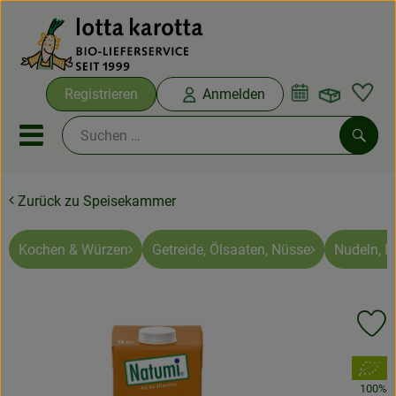
Warenko
Registrieren
Anmelden
Link
Mobiles Menu öffnen oder sc
Such
Zurück zu Speisekammer
Ökokisten
Bio-Kochboxen
Kochen & Würzen
Getreide, Ölsaaten, Nüsse
Nudeln, M
Aus der Region
Pr
Ökokisten
, Verband:
Saisonthemen
100%