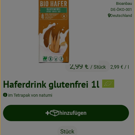
Bioanbau
Neues & Angebote
, Kontrollstelle
DE-ÖKO-001
Deutschland
Obst & Gemüse
, Herkunft:
Frisches
Speisekammer
Getränke
2,99 €
/ Stück
2,99 €
/ l
BioDrogerie
Haferdrink glutenfrei 1l
So gehts
im Tetrapak von natumi
Über uns
hinzufügen
Produkt zum Warenkorb hinzufü
Blog
Stück
Bio-Kochboxen