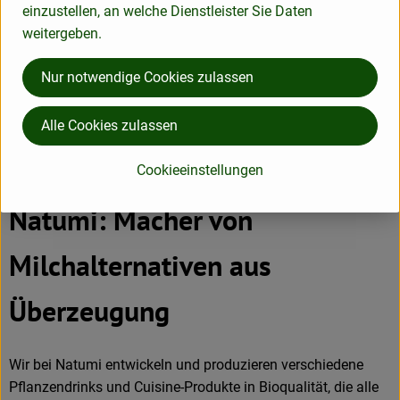
einzustellen, an welche Dienstleister Sie Daten
weitergeben.
Deutschland
Nur notwendige Cookies zulassen
Alle Cookies zulassen
Natumi GmbH
Cookieeinstellungen
D 53840 Troisdorf
Natumi: Macher von
Milchalternativen aus
Überzeugung
Wir bei Natumi entwickeln und produzieren verschiedene
Pflanzendrinks und Cuisine-Produkte in Bioqualität, die alle