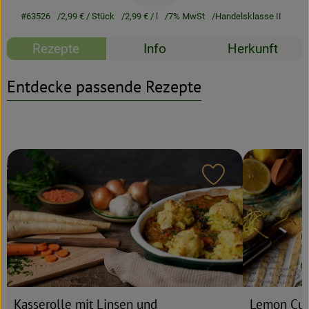
#63526
2,99 €
/ Stück
2,99 €
/ l
7% MwSt
Handelsklasse II
Rezeptarchiv
Rezepte
Info
Herkunft
Entdecke passende Rezepte
Rezept zu Favour
Kasserolle mit Linsen und
Lemon Cur