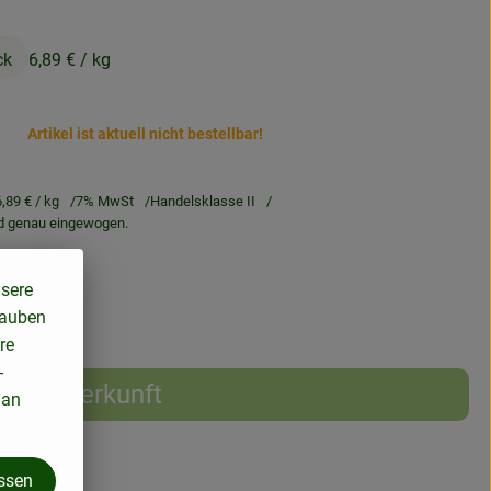
ck
6,89 €
/ kg
Artikel ist aktuell nicht bestellbar!
6,89 €
/ kg
7% MwSt
Handelsklasse II
rd genau eingewogen.
nsere
lauben
re
-
Herkunft
 an
assen