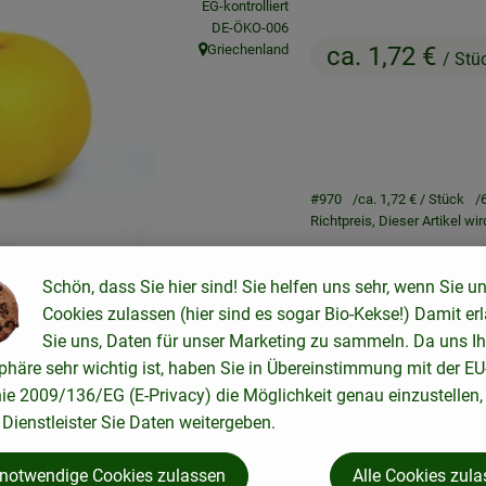
EG-kontrolliert
, Kontrollstelle:
DE-ÖKO-006
Griechenland
ca. 1,72 €
/ Stü
, Herkunft:
#970
ca. 1,72 €
/ Stück
Richtpreis,
Dieser Artikel wi
Schön, dass Sie hier sind! Sie helfen uns sehr, wenn Sie u
Cookies zulassen (hier sind es sogar Bio-Kekse!) Damit er
Sie uns, Daten für unser Marketing zu sammeln. Da uns Ih
phäre sehr wichtig ist, haben Sie in Übereinstimmung mit der EU
Rezepte
nie 2009/136/EG (E-Privacy) die Möglichkeit genau einzustellen,
Dienstleister Sie Daten weitergeben.
ne passenden Rezepte gefunden.
 notwendige Cookies zulassen
Alle Cookies zul