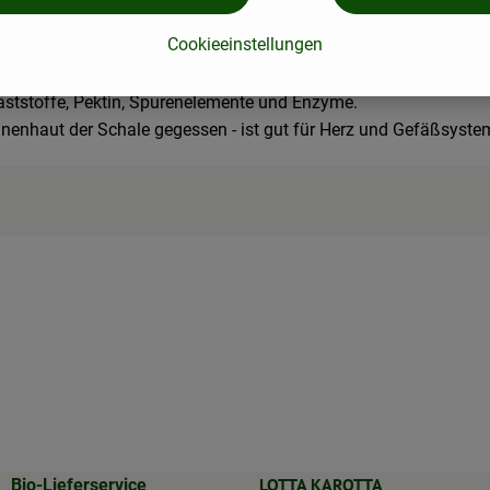
rucht des Grapefruitbaumes, einer Zitruspflanze, die eine Kreuz
Cookieeinstellungen
llaststoffe, Pektin, Spurenelemente und Enzyme.
nnenhaut der Schale gegessen - ist gut für Herz und Gefäßsyste
LOTTA KAROTTA
Bio-Lieferservice