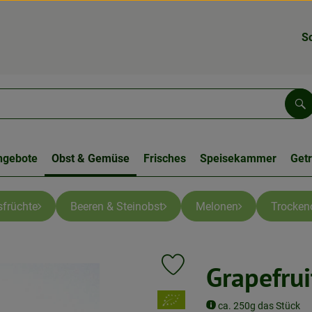
S
Su
ngebote
Obst & Gemüse
Frisches
Speisekammer
Get
sfrüchte
Beeren & Steinobst
Melonen
Trocken
Grapefrui
Produkt zu Favouriten hinzufüge
, Verband:
ca. 250g das Stück