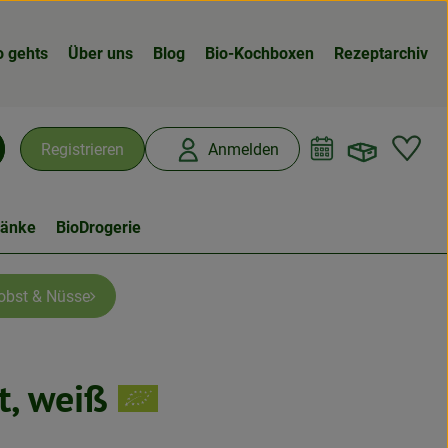
o gehts
Über uns
Blog
Bio-Kochboxen
Rezeptarchiv
Warenk
L
Registrieren
Anmelden
chen
ränke
BioDrogerie
obst & Nüsse
t, weiß
n