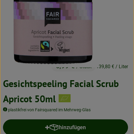
Neues & Angebote
Obst & Gemüse
Frisches
Speisekammer
Getränke
6,99 €
/ Stück
139,80 €
/ Liter
BioDrogerie
Gesichtspeeling Facial Scrub
So gehts
Apricot 50ml
Über uns
plastikfrei von Fairsquared im Mehrweg-Glas
Blog
hinzufügen
Produkt zum Warenkorb hinzufü
Bio-Kochboxen