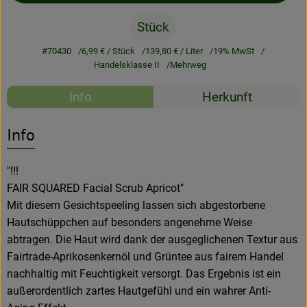
Stück
Rezeptarchiv
#70430
6,99 €
/ Stück
139,80 €
/ Liter
19% MwSt
Handelsklasse II
Mehrweg
Rezepte
Info
Herkunft
Es wurden kein
Entdecke passende Rezepte
Info
"!!!
FAIR SQUARED Facial Scrub Apricot"
Mit diesem Gesichtspeeling lassen sich abgestorbene
Hautschüppchen auf besonders angenehme Weise
abtragen. Die Haut wird dank der ausgeglichenen Textur aus
Fairtrade-Aprikosenkernöl und Grüntee aus fairem Handel
nachhaltig mit Feuchtigkeit versorgt. Das Ergebnis ist ein
außerordentlich zartes Hautgefühl und ein wahrer Anti-