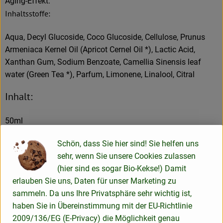
Aging-Effekt.
Inhaltsstoffe:
Aqua, Decyl Glucoside, Coco Glucoside, Cellulose, Prunus
Armeniaca Kernel Oil (Apricot Cernel Oil *), Lactic Acid,
Xanthan Gum, Sodium Benzoate, Camellia Sinensis leaf
water (Green Tea *), Parfum, Limonene, Linalool, Citral
Inhalt:
50ml
Erzeuger
Schön, dass Sie hier sind! Sie helfen uns
sehr, wenn Sie unsere Cookies zulassen
"
FAIR SQUARED GmbH
(hier sind es sogar Bio-Kekse!) Damit
Hermann-Heinrich-Gossen-Straße 4
erlauben Sie uns, Daten für unser Marketing zu
50858 Köln
sammeln. Da uns Ihre Privatsphäre sehr wichtig ist,
Deutschland
"
haben Sie in Übereinstimmung mit der EU-Richtlinie
2009/136/EG (E-Privacy) die Möglichkeit genau