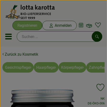
Warenko
Registrieren
Anmelden
Link
Mobiles Menu öffnen oder sc
Such
Zurück zu Kosmetik
Ökokisten
Bio-Kochboxen
Gesichtspflege
Haarpflege
Körperpflege
Zahnpfleg
Aus der Region
Pr
Ökokisten
, Verband:
NK
Saisonthemen
, Kontrollstelle
DE-ÖKO-006