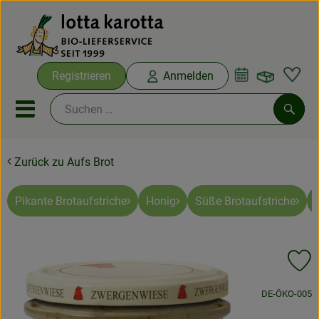
Warenko
Registrieren
Anmelden
Link
Mobiles Menu öffnen oder sc
Such
Zurück zu Aufs Brot
Ökokisten
Bio-Kochboxen
Pikante Brotaufstriche
Honig
Süße Brotaufstriche
Aus der Region
Pr
Ökokisten
, Kontrollstelle
DE-ÖKO-005
Saisonthemen