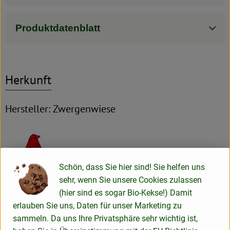
Produktdatenblatt
Herkunft
Hersteller: Zwergenwiese
Schön, dass Sie hier sind! Sie helfen uns
ZWERGENWIESE Naturkost GmbH
sehr, wenn Sie unsere Cookies zulassen
(hier sind es sogar Bio-Kekse!) Damit
D 24887 Silberstedt
erlauben Sie uns, Daten für unser Marketing zu
Die Zwergenwiese Naturkost GmbH steht seit über 40 Jahren
sammeln. Da uns Ihre Privatsphäre sehr wichtig ist,
für liebevoll und sorgfältig hergestellte Bio-Lebensmittel.