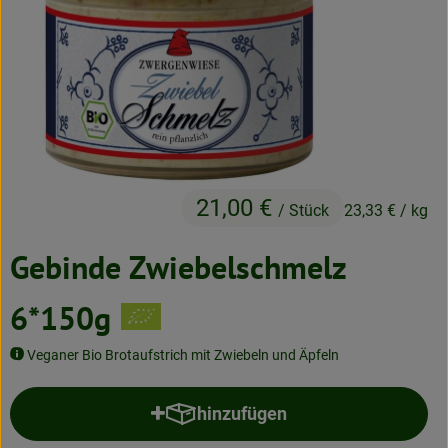
Neues & Angebote
Obst & Gemüse
Frisches
Speisekammer
Getränke
21,00 €
/ Stück
23,33 €
/ kg
BioDrogerie
Gebinde Zwiebelschmelz
6*150g
So gehts
Über uns
Veganer Bio Brotaufstrich mit Zwiebeln und Äpfeln
Blog
hinzufügen
Produkt zum Warenkorb hinzufü
Bio-Kochboxen