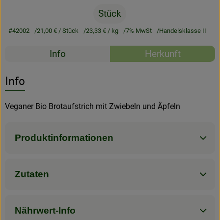
Stück
Rezeptarchiv
#42002
21,00 €
/ Stück
23,33 €
/ kg
7% MwSt
Handelsklasse II
Rezepte
Info
Herkunft
Es wurden kein
Entdecke passende Rezepte
Info
Veganer Bio Brotaufstrich mit Zwiebeln und Äpfeln
Produktinformationen
Zutaten
Nährwert-Info