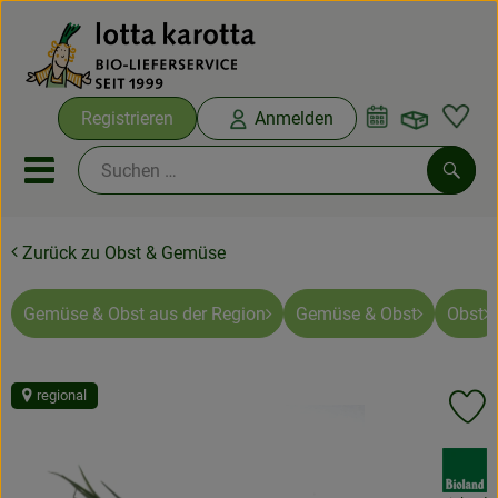
Warenko
Registrieren
Anmelden
Link
Mobiles Menu öffnen oder sc
Such
Zurück zu Obst & Gemüse
Ökokisten
Bio-Kochboxen
Gemüse & Obst aus der Region
Gemüse & Obst
Obst
Aus der Region
regional
Pr
Ökokisten
, Verband:
Saisonthemen