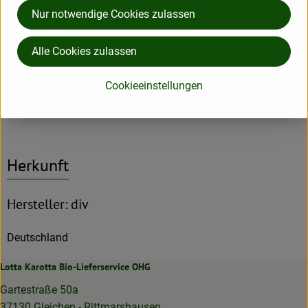
Nur notwendige Cookies zulassen
Currypaste Korma Kokosnusscurrypaste 190g
Alle Cookies zulassen
Cookieeinstellungen
Currypaste Red Thai 190g
Herkunft
Hersteller: div
Deutschland
Lotta Karotta Bio-Lieferservice OHG
Gartestraße 50a
37130 Gleichen - Rittmarshausen