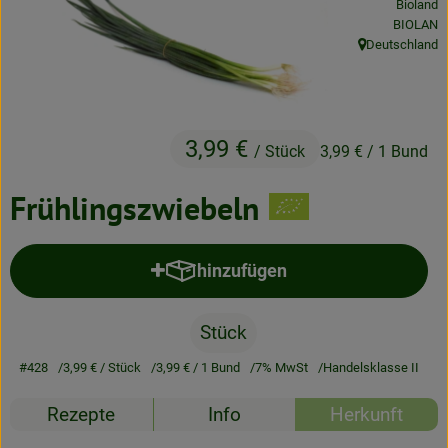
Bioland
Neues & Angebote
, Kontrolls
BIOLAN
Deutschland
, Herkunft:
Obst & Gemüse
Frisches
3,99 €
Speisekammer
/ Stück
3,99 €
/ 1 Bund
Getränke
Frühlingszwiebeln
BioDrogerie
hinzufügen
Produkt zum Warenkorb hinzufü
So gehts
Stück
Über uns
#428
3,99 €
/ Stück
3,99 €
/ 1 Bund
7% MwSt
Handelsklasse II
Blog
Rezepte
Info
Herkunft
Bio-Kochboxen