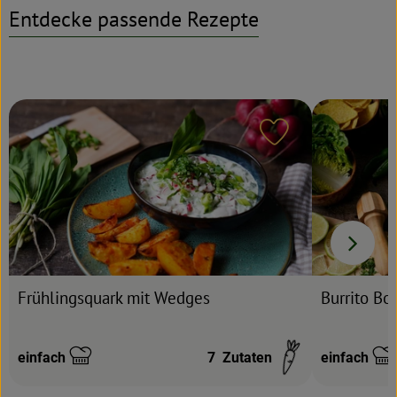
Entdecke passende Rezepte
Rezeptarchiv
Rezept zu Favour
Frühlingsquark mit Wedges
Burrito Bo
einfach
7
Zutaten
einfach
Schwierigkeit:
Schwierigke