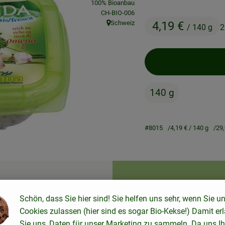
100% Bioanbau
, Kontrollstelle:
CH-BIO-006
Schweiz
4,19 €
/ 140 g
2
, Herkunft:
140 g
#8015
4,19 €
/ 140 g
29
Rezepte
ne passenden Rezepte gefunden.
Schön, dass Sie hier sind! Sie helfen uns sehr, wenn Sie u
Cookies zulassen (hier sind es sogar Bio-Kekse!) Damit er
Sie uns, Daten für unser Marketing zu sammeln. Da uns Ih