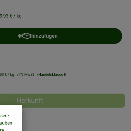
9,93 €
/ kg
hinzufügen
Produkt zum Warenkorb hinzufügen
,93 €
/ kg
7% MwSt
Handelsklasse II
Herkunft
nsere
lauben
re