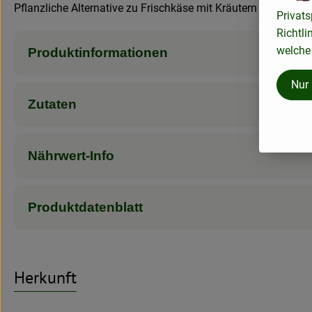
Pflanzliche Alternative zu Frischkäse mit Kräutern und Knob
Privats
Richtli
welche 
Produktinformationen
Nur
Zutaten
Nährwert-Info
Produktdatenblatt
Herkunft