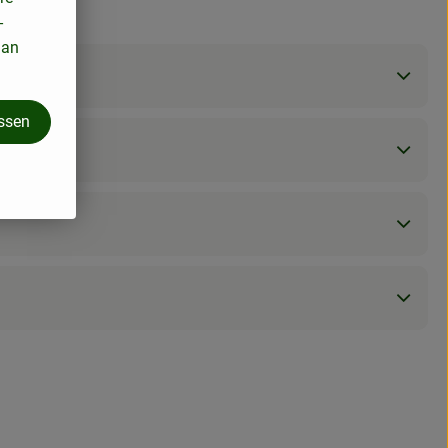
-
 an
assen