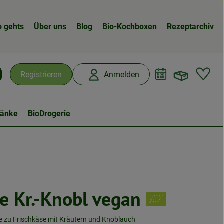
o gehts
Über uns
Blog
Bio-Kochboxen
Rezeptarchiv
Warenk
L
Registrieren
Anmelden
chen
ränke
BioDrogerie
e Kr.-Knobl vegan
n
ve zu Frischkäse mit Kräutern und Knoblauch