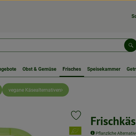
S
Su
ngebote
Obst & Gemüse
Frisches
Speisekammer
Get
vegane Käsealternativen
Frischkäs
Produkt zu Favouriten hinzufüge
, Verband:
Pflanzliche Alternati