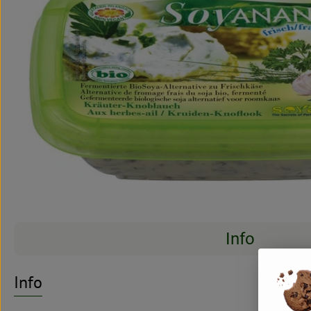
Info
Es wurden kei
Entdecke passende Rezepte
Info