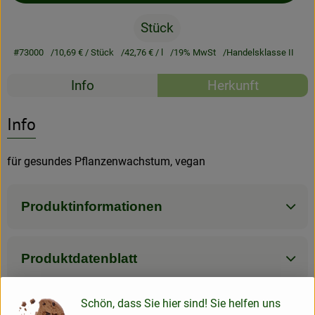
Stück
Rezeptarchiv
#73000
10,69 €
/ Stück
42,76 €
/ l
19% MwSt
Handelsklasse II
Rezepte
Info
Herkunft
Es wurden kein
Entdecke passende Rezepte
Info
für gesundes Pflanzenwachstum, vegan
Produktinformationen
Produktdatenblatt
Schön, dass Sie hier sind! Sie helfen uns