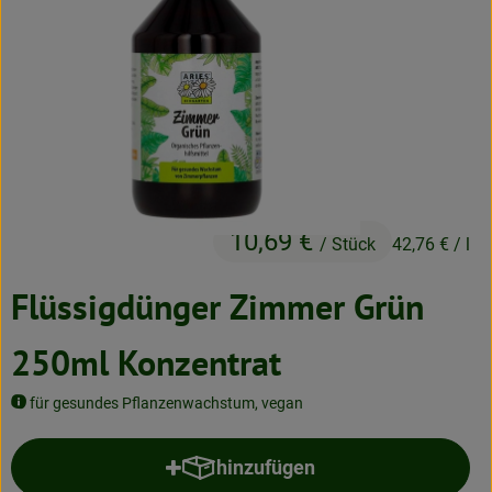
Neues & Angebote
Obst & Gemüse
Frisches
Speisekammer
Getränke
10,69 €
/ Stück
42,76 €
/ l
BioDrogerie
Flüssigdünger Zimmer Grün
So gehts
250ml Konzentrat
Über uns
für gesundes Pflanzenwachstum, vegan
Blog
hinzufügen
Produkt zum Warenkorb hinzufü
Bio-Kochboxen