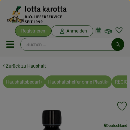
Warenko
Registrieren
Anmelden
Link
Mobiles Menu öffnen oder sc
Such
Zurück zu Haushalt
Ökokisten
Bio-Kochboxen
Haushaltsbedarf
Haushaltshelfer ohne Plastik
REGIO-
Aus der Region
Pr
Ökokisten
, 
.
Saisonthemen
Deutschland
, Herkunft: