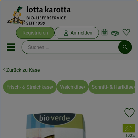
Warenko
Registrieren
Anmelden
Link
Mobiles Menu öffnen oder sc
Such
Zurück zu Käse
Ökokisten
Bio-Kochboxen
Frisch- & Streichkäse
Weichkäse
Schnitt- & Hartkäse
Aus der Region
Pr
Ökokisten
, Verband:
Saisonthemen
100%