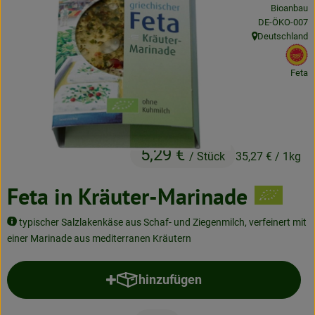
Bioanbau
Neues & Angebote
, Kontrollstelle
DE-ÖKO-007
Deutschland
Obst & Gemüse
, Herkunft:
, 
Frisches
Feta
Speisekammer
Getränke
5,29 €
/ Stück
35,27 €
/ 1kg
BioDrogerie
Feta in Kräuter-Marinade
So gehts
typischer Salzlakenkäse aus Schaf- und Ziegenmilch, verfeinert mit
einer Marinade aus mediterranen Kräutern
Über uns
hinzufügen
Blog
Produkt zum Warenkorb hinzufü
Bio-Kochboxen