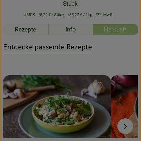
Stück
Rezeptarchiv
#6519
5,29 €
/ Stück
35,27 €
/ 1kg
7% MwSt
Rezepte
Info
Herkunft
Entdecke passende Rezepte
Rezept zu Favour