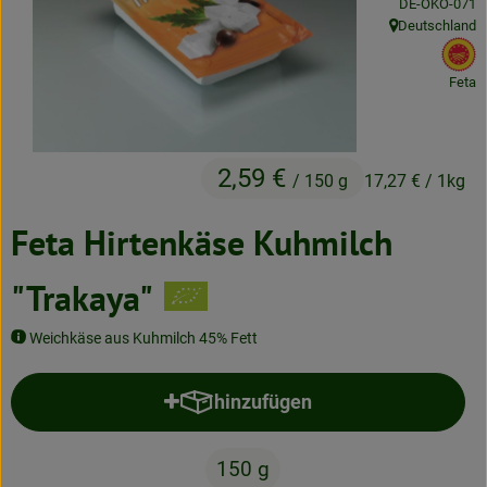
, Kontrollstelle
DE-ÖKO-071
Neues & Angebote
Deutschland
, Herkunft:
, 
Obst & Gemüse
Feta
Frisches
Speisekammer
2,59 €
/ 150 g
17,27 €
/ 1kg
Getränke
Feta Hirtenkäse Kuhmilch
BioDrogerie
"Trakaya"
So gehts
Weichkäse aus Kuhmilch 45% Fett
Über uns
hinzufügen
Produkt zum Warenkorb hinzufü
Blog
150 g
Bio-Kochboxen