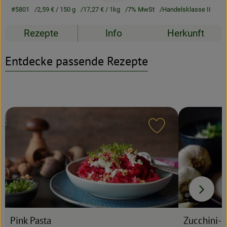
#5801
2,59 €
/ 150 g
17,27 €
/ 1kg
7% MwSt
Handelsklasse II
Rezeptarchiv
Rezepte
Info
Herkunft
Entdecke passende Rezepte
Rezept zu Favour
Pink Pasta
Zucchini-Pu