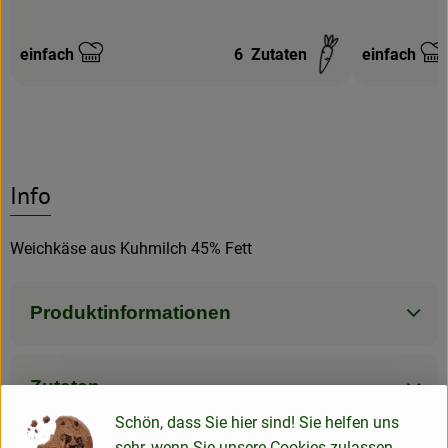
einfach
6
Zutaten
einfach
Schwierigkeit:
Schwierigke
Info
Weichkäse aus Kuhmilch 45% Fett
Produktinformationen
Zutaten
Schön, dass Sie hier sind! Sie helfen uns
sehr, wenn Sie unsere Cookies zulassen