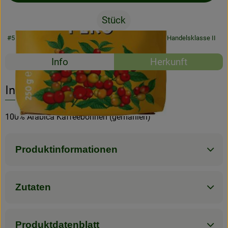
Stück
Rezeptarchiv
#55024
10,99 €
/ Stück
43,96 €
/ 1kg
7% MwSt
Handelsklasse II
Rezepte
Info
Herkunft
Es wurden kein
Entdecke passende Rezepte
Info
100% Arabica Kaffeebohnen (gemahlen)
Produktinformationen
Zutaten
Produktdatenblatt