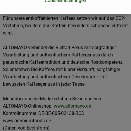
Cookieeinstellungen
Nach dem Direktimport nach Deutschland werden sie in
traditioneller Langzeit-Trommelröstung schonend geröstet.
Für unsere entkoffeinierten Kaffees setzen wir auf das CO?-
Verfahren, bei dem das Koffein besonders schonend entfernt
wird.
ALTOMAYO verbindet die Vielfalt Perus mit sorgfältiger
Verarbeitung und authentischem Kaffeegenuss durch
peruanische Kaffeetradition und deutsche Röstkompetenz.
So entstehen Bio-Kaffees mit klarer Herkunft, sorgfältiger
Verarbeitung und authentischem Geschmack – für
bewussten Kaffeegenuss in jeder Tasse.
Mehr über unsere Marke erfahren Sie in unserem
ALTOMAYO-Onlineshop:
www.altomayo.de
Kontrollnummer ,DE-BE-005-02138-BCD
www.premiumfoods.de
(Daten von Ecoinform)