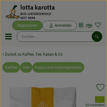
Warenko
Registrieren
Anmelden
Link
Mobiles Menu öffnen oder sc
Such
Zurück zu Kaffee, Tee, Kakao & Co
Ökokisten
Bio-Kochboxen
Kaffee
Tee
Kakao und Instantgetränke
Aus der Region
Pr
Ökokisten
, Verband:
Saisonthemen
EG-kontrolliert