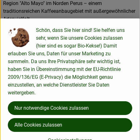
Region "Alto Mayo" im Norden Perus – einem
traditionsreichen Kaffeeanbaugebiet mit außergewöhnlicher
Artenvielfalt.
Der Name steht für unsere enge Verbindung zu unseren
Schön, dass Sie hier sind! Sie helfen uns
Wurzeln und für unseren hochwertigen Bio-Kaffee aus Peru.
sehr, wenn Sie unsere Cookies zulassen
(hier sind es sogar Bio-Kekse!) Damit
Als Familienunternehmen mit peruanischen Wurzeln und
erlauben Sie uns, Daten für unser Marketing zu
langjähriger Erfahrung im Kaffeeanbau und -handel arbeiten
sammeln. Da uns Ihre Privatsphäre sehr wichtig ist,
wir seit 1998 direkt mit kleinbäuerlichen Bio-
haben Sie in Übereinstimmung mit der EU-Richtlinie
Produzentenfamilien zusammen.
2009/136/EG (E-Privacy) die Möglichkeit genau
Langfristige Partnerschaften, transparente Lieferketten und
einzustellen, an welche Dienstleister Sie Daten
ein respektvoller Umgang bilden die Grundlage unseres
weitergeben.
Handelns.
Nur notwendige Cookies zulassen
Unsere 100 % Arabica-Bohnen stammen aus kontrolliert
ökologischem Anbau, gedeihen in Mischkulturen sowie
Alle Cookies zulassen
teilweise in Agroforstsystemen und werden im Hochland
Perus kultiviert.