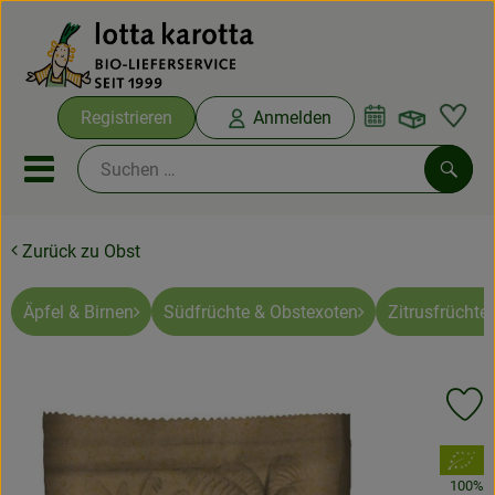
Warenko
Registrieren
Anmelden
Link
Mobiles Menu öffnen oder sc
Such
Zurück zu Obst
Ökokisten
Bio-Kochboxen
Äpfel & Birnen
Südfrüchte & Obstexoten
Zitrusfrüchte
Aus der Region
Pr
Ökokisten
, Verband:
Saisonthemen
100%