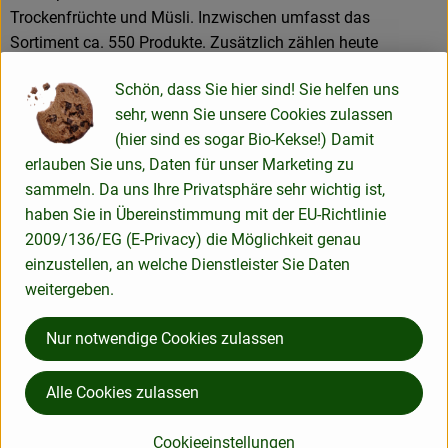
Trockenfrüchte und Müsli. Inzwischen umfasst das
Sortiment ca. 550 Produkte. Zusätzlich zählen heute
Erzeugnisse wie Teigwaren, Speiseöle, Schokoladen und
Schön, dass Sie hier sind! Sie helfen uns
Kaffee zum Kernsortiment. Die Hälfte dieser Produkte wird in
sehr, wenn Sie unsere Cookies zulassen
Legau im Allgäu hergestellt oder verarbeitet.
(hier sind es sogar Bio-Kekse!) Damit
erlauben Sie uns, Daten für unser Marketing zu
sammeln. Da uns Ihre Privatsphäre sehr wichtig ist,
Produkte in bester Bio-Qualität
haben Sie in Übereinstimmung mit der EU-Richtlinie
2009/136/EG (E-Privacy) die Möglichkeit genau
Produktqualität steht bei Rapunzel an erster Stelle. Das
einzustellen, an welche Dienstleister Sie Daten
Qualitätssicherungs-Team nimmt daher eine
weitergeben.
Schlüsselposition im Unternehmen ein. Die Kontrollen der
Rohstoffe beginnen bereits auf dem Feld. Bei Wareneingang
Nur notwendige Cookies zulassen
werden alle Rohstoffe und Produkte beprobt. Zusätzlich
werden sie durch anerkannte externe Labors unabhängig
analysiert.
Alle Cookies zulassen
Wie schon zu Beginn liegen Rapunzel auch heute die
Cookieeinstellungen