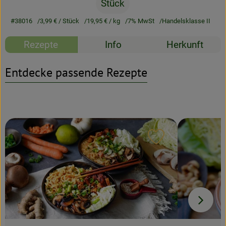
Stück
Rezeptarchiv
#38016
3,99 €
/ Stück
19,95 €
/ kg
7% MwSt
Handelsklasse II
Rezepte
Info
Herkunft
Entdecke passende Rezepte
Rezept zu Favour