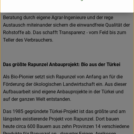
persönlichen Kontakte zu den Lieferanten und langfristige
Partnerschaften besonders am Herzen. Besuche vor Ort,
Beratung durch eigene Agrar-Ingenieure und der rege
Austausch miteinander sichern die einwandfreie Qualität der
Rohstoffe ab. Das schafft Transparenz - vom Feld bis zum
Teller des Verbrauchers.
Das größte Rapunzel Anbauprojekt: Bio aus der Türkei
Als Bio-Pionier setzt sich Rapunzel von Anfang an für die
Förderung der ökologischen Landwirtschaft ein. Aus dieser
Aufbauarbeit sind eigene Anbauprojekte in der Türkei und
auf der ganzen Welt entstanden.
Das 1985 gegründete Türkei-Projekt ist das größte und am
längsten existierende Projekt von Rapunzel. Dort bauen
heute circa 600 Bauern aus zehn Provinzen 14 verschiedene
Produkte für Rapunzel an - darunter Feigen, Aprikosen,