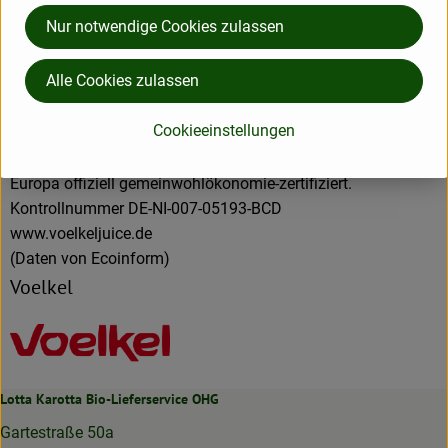
gemeinnützigen Stiftungen, die sich voll und ganz der
Nur notwendige Cookies zulassen
Förderung des Gemeinwohls und des Naturschutzes
verschrieben haben. Ganz in diesem Sinne kommt ein fester
Alle Cookies zulassen
Teil unseres Gewinns ökologischen, sozialen und kulturellen
Projekten zugute. Der Rest fließt zurück ins Unternehmen,
Cookieeinstellungen
zum Beispiel in energieeffizientere Anlagen. Seit 2020 sind
wir als eines von wenigen mittelständischen Unternehmen in
Europa offiziell gemeinwohlökonomie-zertifiziert.
Kontrollnummer DE-NI-007-05193-BCD
www.voelkeljuice.de
(Daten von Ecoinform)
Voelkel
Lotta Karotta Bio-Lieferservice OHG
Gartestraße 50a