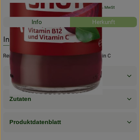
#61038
2,49 €
/ Stück
26,21 €
/ Liter
7% MwSt
Rezeptarchiv
Rezepte
Info
Herkunft
Es wurden kein
Entdecke passende Rezepte
Info
Reich an Eisen, Folat, Vitamin B12 und Vitamin C
Produktinformationen
Zutaten
Produktdatenblatt