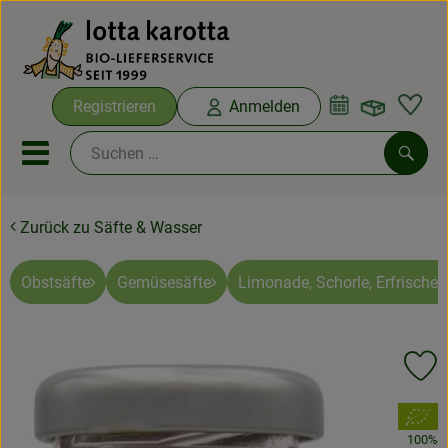
Warenko
Registrieren
Anmelden
Link
Mobiles Menu öffnen oder sc
Such
Zurück zu Säfte & Wasser
Ökokisten
Bio-Kochboxen
Obstsäfte
Gemüsesäfte
Limonade, Schorle, Erfrische
Aus der Region
Pr
Ökokisten
, Verband:
Saisonthemen
100%