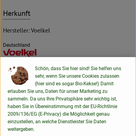
Herkunft
Hersteller: Voelkel
Deutschland
Voelkel GmbH
Schön, dass Sie hier sind! Sie helfen uns
sehr, wenn Sie unsere Cookies zulassen
D 29478 Höhbeck
(hier sind es sogar Bio-Kekse!) Damit
In unserer familiengeführten Naturkostsafterei im Norden
erlauben Sie uns, Daten für unser Marketing zu
Deutschlands machen wir Saft so, dass alle etwas davon
sammeln. Da uns Ihre Privatsphäre sehr wichtig ist,
haben: Unsere Kund*innen, Mitarbeiter*innen,
haben Sie in Übereinstimmung mit der EU-Richtlinie
Anbaupartner*innen und besonders die Natur – und das seit
2009/136/EG (E-Privacy) die Möglichkeit genau
mehr als 85 Jahren. Wie wir das machen? Mit 100 % Bio und
einzustellen, an welche Dienstleister Sie Daten
Demeter und einem fairen Miteinander. Unser Unternehmen
weitergeben.
ist nicht im Besitz einiger Weniger, sondern gehört zwei